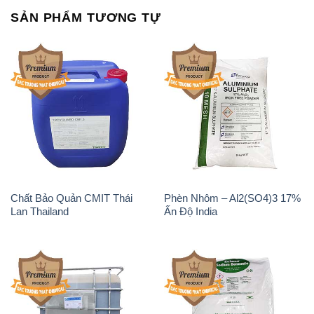
SẢN PHẨM TƯƠNG TỰ
Chất Bảo Quản CMIT Thái
Phèn Nhôm – Al2(SO4)3 17%
Lan Thailand
Ấn Độ India