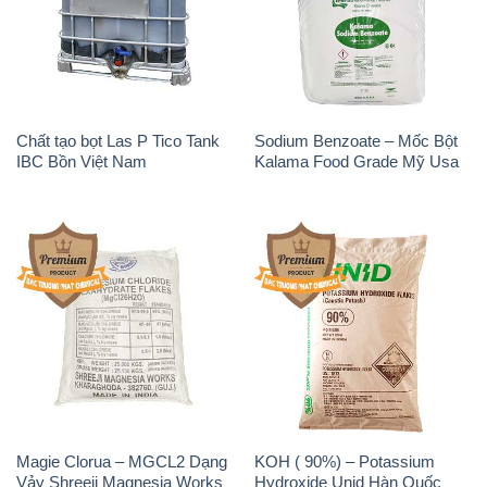
Chất tạo bọt Las P Tico Tank
Sodium Benzoate – Mốc Bột
IBC Bồn Việt Nam
Kalama Food Grade Mỹ Usa
Magie Clorua – MGCL2 Dạng
KOH ( 90%) – Potassium
Vảy Shreeji Magnesia Works
Hydroxide Unid Hàn Quốc