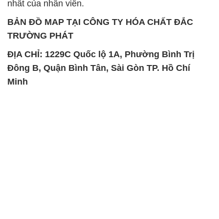
Chất Bảo Quản CMIT Thái
Phèn Nhôm – Al2(SO4)3 17%
Lan Thailand
Ấn Độ India