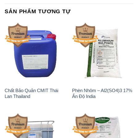
Chất tạo bọt Las P Tico Tank
Sodium Benzoate – Mốc Bột
IBC Bồn Việt Nam
Kalama Food Grade Mỹ Usa
Magie Clorua – MGCL2 Dạng
KOH ( 90%) – Potassium
Vảy Shreeji Magnesia Works
Hydroxide Unid Hàn Quốc
Ấn Độ India
Korea