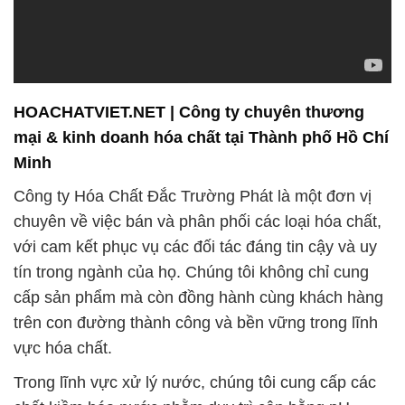
nước. Chúng tôi cam kết nâng cao quy trình sản
xuất để đảm bảo từng lô hóa chất được sản xuất
đều đáp ứng tiêu chuẩn chất lượng cao nhất.
Tất cả sản phẩm hóa chất của chúng tôi đều trải
qua quá trình sản xuất và kiểm định chặt chẽ, đảm
bảo sự an toàn và hiệu quả trong sử dụng. Đặc biệt,
các sản phẩm hóa chất xử lý nước không chỉ tuân
thủ các tiêu chuẩn an toàn và chất lượng mà còn
được tối ưu hóa để đem lại hiệu suất tối đa trong
quá trình xử lý nước.
Sự tin cậy và đáng tin cậy luôn là ưu tiên hàng đầu
của chúng tôi. Đắc Trường Phát không ngừng nỗ
lực thực hiện sứ mệnh quan trọng: “Sứ mệnh đem
đến hóa chất uy tín cho bạn”, và Sodium Hydroxide
– hay còn được biết đến là soda ăn hoặc kali –