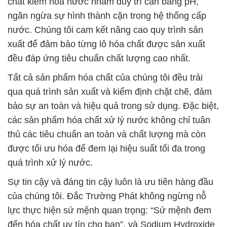
đóng vai trò quan trọng không thể thiếu trong nhiều
ngành công nghiệp.
Chúng tôi cam kết tiếp tục nâng cao chất lượng sản
phẩm và dịch vụ, để mang đến sự hài lòng và tin
tưởng tuyệt đối cho các đối tác và khách hàng.
Đắc Trường Phát, hành trình đồng hành với sự phát
triển và thành công của bạn trong lĩnh vực hóa chất
và xử lý nước.
# Cty chuyên bán π cung ứng hóa chất Hydrogen
Dioxide Dạng Lỏng × H2O2 50% Thái Lan Solvay
# Nhà kinh doanh ∞ bán hóa chất Hydrogen Dioxide
Dạng Lỏng × H2O2 50% Thái Lan Solvay
# Đơn vị thương mại ∩ bán hóa chất Hydrogen
Dioxide Dạng Lỏng × H2O2 50% Thái Lan Solvay
# Cty bán ♥ thương mại hóa chất Hydrogen Dioxide