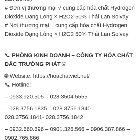
GIỜ LÀM VIỆC TẠI CÔNG TY HÓA CHẤT ĐẮC
TRƯỜNG PHÁT
Thời gian làm việc
tại Hóa Chất Đắc Trường Phát
được tổ chức như sau:
Thứ 2 đến thứ 6: Buổi sáng: từ 8h đến 11h – Buổi
chiều: từ 12h30 đến 17h
Thứ 7: Buổi sáng: từ 8h đến 11h – Buổi chiều: từ
12h30 đến 16h
Chủ nhật: Nghỉ chủ nhật hàng tuần
Chúng tôi rất trân trọng thời gian và cam kết tuân
thủ giờ làm việc để đảm bảo sự hỗ trợ tốt nhất cho
khách hàng và đảm bảo hiệu suất công việc cao
nhất của nhân viên.