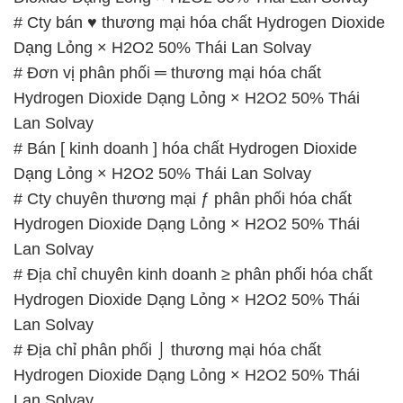
Dioxide Dạng Lỏng × H2O2 50% Thái Lan Solvay
# Nơi thương mại _ cung cấp hóa chất Hydrogen
Dioxide Dạng Lỏng × H2O2 50% Thái Lan Solvay
📞
PHÒNG KINH DOANH – CÔNG TY HÓA CHẤT
ĐẮC TRƯỜNG PHÁT
🌐
🌐 Website: https://hoachatviet.net/
📞 Hotline:
– 0933.920.505 – 028.3504.5555
– 028.3756.1835 – 028.3756.1840 –
028.3756.1841- 028.3756.1842
– 0932.660.696 – 0901.326.566 – 0906.387.866 –
0902.765.866
📧 Email: hoachat@dactruongphat.vn