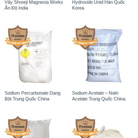
Sodium Benzoate – Mốc Bột
Sodium Bicarbonate – Bicar
Chữ Cam Food Grade Trung
NaHCO3 Food Grade 3 Chữ
Quốc China
GGG Bao Jumbo ( Bành )
Trung Quốc China
Phèn Nhôm – Al2(SO4)3 17%
Sodium Sulfide NA2S – Đá