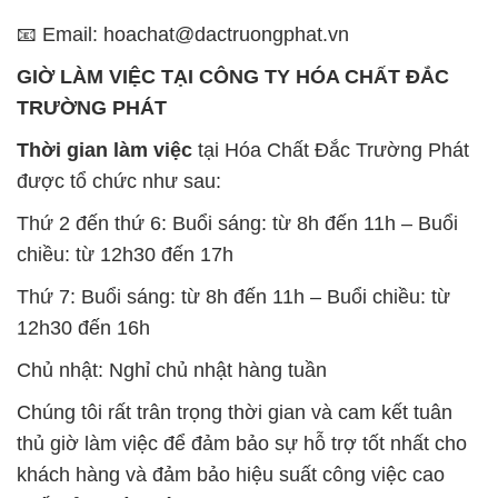
BẢN ĐỒ MAP TẠI CÔNG TY HÓA CHẤT ĐẮC
TRƯỜNG PHÁT
ĐỊA CHỈ: 1229C Quốc lộ 1A, Phường Bình Trị
Đông B, Quận Bình Tân, Sài Gòn TP. Hồ Chí
Minh
SẢN PHẨM TƯƠNG TỰ