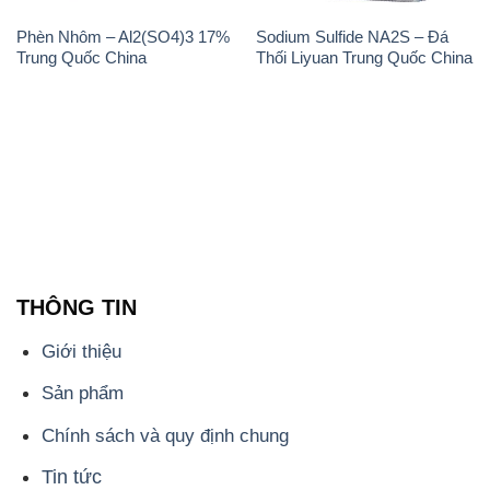
📞
PHÒNG KINH DOANH - CÔNG TY HÓA CHẤT
ĐẮC TRƯỜNG PHÁT
🌐
🌐 Website: https://hoachatviet.net/
📞 Hotline: - 0933.920.505 - 028.3504.5555
- 028.3756.1835 - 028.3756.1840 - 028.3756.1841-
028.3756.1842
- 0932.660.696 - 0901.326.566 - 0906.387.866 -
0902.765.866
📧 Email: hoachat@dactruongphat.vn
ĐỊA CHỈ