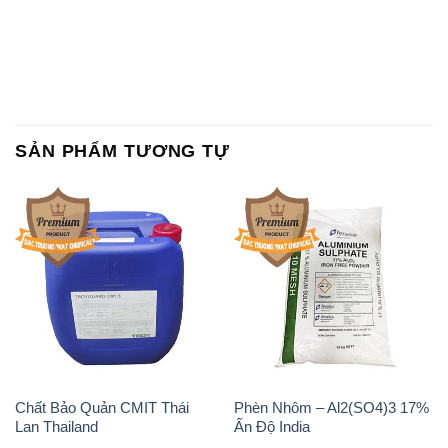
SẢN PHẨM TƯƠNG TỰ
Chất Bảo Quản CMIT Thái
Phèn Nhôm – Al2(SO4)3 17%
Lan Thailand
Ấn Độ India