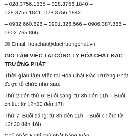
– 028.3756.1835 – 028.3756.1840 –
028.3756.1841- 028.3756.1842
– 0932.660.696 – 0901.326.566 – 0906.387.866 –
0902.765.866
📧 Email: hoachat@dactruongphat.vn
GIỜ LÀM VIỆC TẠI CÔNG TY HÓA CHẤT ĐẮC
TRƯỜNG PHÁT
Thời gian làm việc
tại Hóa Chất Đắc Trường Phát
được tổ chức như sau:
Thứ 2 đến thứ 6: Buổi sáng: từ 8h đến 11h – Buổi
chiều: từ 12h30 đến 17h
Thứ 7: Buổi sáng: từ 8h đến 11h – Buổi chiều: từ
12h30 đến 16h
Chủ nhật: Nghỉ chủ nhật hàng tuần