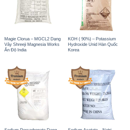
Magie Clorua – MGCL2 Dạng
KOH ( 90%) – Potassium
Vảy Shreeji Magnesia Works
Hydroxide Unid Hàn Quốc
Ấn Độ India
Korea
Sodium Percarbonate Dạng
Sodium Acetate – Natri