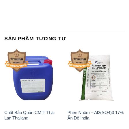
SẢN PHẨM TƯƠNG TỰ
Chất Bảo Quản CMIT Thái
Phèn Nhôm – Al2(SO4)3 17%
Lan Thailand
Ấn Độ India