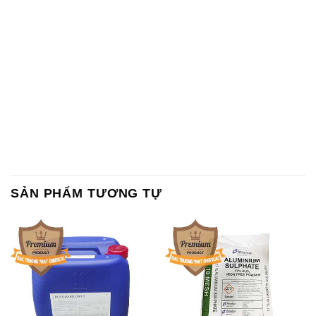
Chất Bảo Quản CMIT Thái
Phèn Nhôm – Al2(SO4)3 17%
Lan Thailand
Ấn Độ India