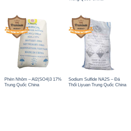
THÔNG TIN
Giới thiệu
Sản phẩm
Chính sách và quy định chung
Tin tức
Liên hệ
📞
PHÒNG KINH DOANH - CÔNG TY HÓA CHẤT