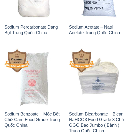
Sodium Benzoate – Mốc Bột
Sodium Bicarbonate – Bicar
Chữ Cam Food Grade Trung
NaHCO3 Food Grade 3 Chữ
Quốc China
GGG Bao Jumbo ( Bành )
Trung Quốc China
Phèn Nhôm – Al2(SO4)3 17%
Sodium Sulfide NA2S – Đá
Trung Quốc China
Thối Liyuan Trung Quốc China