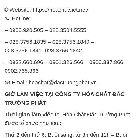
Thời gian làm việc
tại Hóa Chất Đắc Trường Phát
được tổ chức như sau:
Thứ 2 đến thứ 6: Buổi sáng: từ 8h đến 11h – Buổi
chiều: từ 12h30 đến 17h
Thứ 7: Buổi sáng: từ 8h đến 11h – Buổi chiều: từ
12h30 đến 16h
Chủ nhật: Nghỉ chủ nhật hàng tuần
Chúng tôi rất trân trọng thời gian và cam kết tuân
thủ giờ làm việc để đảm bảo sự hỗ trợ tốt nhất cho
khách hàng và đảm bảo hiệu suất công việc cao
nhất của nhân viên.
BẢN ĐỒ MAP TẠI CÔNG TY HÓA CHẤT ĐẮC
TRƯỜNG PHÁT
ĐỊA CHỈ: 1229C Quốc lộ 1A, Phường Bình Trị