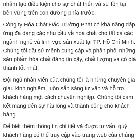
hàng.
Để biết thêm thông tin chi tiết và được tư vấn, quý
khách hàng có thể truy cập vào trang web của chúng
tôi tại địa chỉ hoachatviet.net. Chúng tôi rất mong
được phục vụ và xây dựng mối quan hệ cùng phát
triển lâu dài với quý khách hàng.
Bản quyền © 2016 hoachatviet.net
CÔNG TY XNK TM SX HÓA CHẤT ĐẮC TRƯỜNG PHÁT
Giấy chứng nhận Đăng ký Kinh doanh số 0304188681 do Sở Kế
hoạch và Đầu tư Thành phố Hồ Chí Minh cấp ngày 19-01-2017
🌐
HOACHATVIET.NET