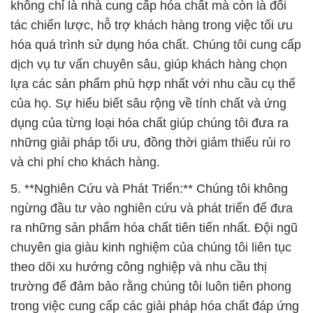
theo dõi xu hướng công nghiệp và nhu cầu thị
trường để đảm bảo rằng chúng tôi luôn tiên phong
trong việc cung cấp các giải pháp hóa chất đáp ứng
mọi thách thức.
Tổng cộng, Đắc Trường Phát cam kết không ngừng
nỗ lực để đưa đến cho khách hàng những sản
phẩm và dịch vụ hóa chất chất lượng nhất, hỗ trợ
họ trong việc đạt được sự thành công và bền vững
trong kinh doanh và sản xuất của mình.
# Nơi cung cấp Þ phân phối hóa chất Kẽm Sulfate |
Sunphat Kẽm Bột 7H2O Việt Nam
# Đơn vị cung ứng ≤ phân phối hóa chất Kẽm
Sulfate | Sunphat Kẽm Bột 7H2O Việt Nam
# Địa chỉ chuyên thương mại – bán hóa chất Kẽm
Sulfate | Sunphat Kẽm Bột 7H2O Việt Nam