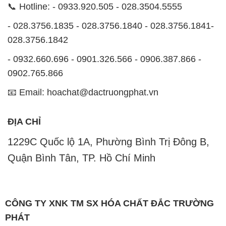
CÔNG TY XNK TM SX HÓA CHẤT ĐẮC TRƯỜNG
PHÁT
Công ty Hóa Chất Đắc Trường Phát, hoạt động dưới
tên miền
hoachatviet.net
, tự hào là một đơn vị hàng
đầu trong lĩnh vực kinh doanh và phân phối các loại
hóa chất công nghiệp đa dạng, nhằm đáp ứng nhu
cầu sử dụng của khách hàng một cách tốt nhất.
Chúng tôi cam kết mang đến sự hài lòng và đáp ứng
mọi nhu cầu của khách hàng với tiêu chí hàng đầu.
Để đạt được mục tiêu này, chúng tôi cung cấp những
sản phẩm hóa chất chất lượng cao với giá thành hợp
lý, tạo nên giá trị thực sự cho khách hàng.
Uy tín là nguyên tắc hàng đầu trong hoạt động kinh
doanh của chúng tôi. Chúng tôi luôn ý thức rằng mỗi