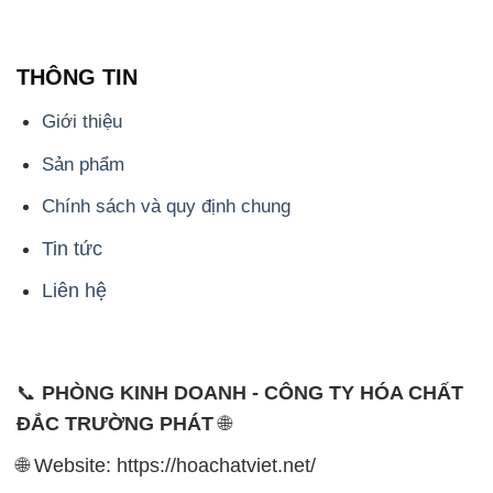
ĐẮC TRƯỜNG PHÁT
🌐
🌐 Website: https://hoachatviet.net/
📞 Hotline: - 0933.920.505 - 028.3504.5555
- 028.3756.1835 - 028.3756.1840 - 028.3756.1841-
028.3756.1842
- 0932.660.696 - 0901.326.566 - 0906.387.866 -
0902.765.866
📧 Email: hoachat@dactruongphat.vn
ĐỊA CHỈ
1229C Quốc lộ 1A, Phường Bình Trị Đông B,
Quận Bình Tân, TP. Hồ Chí Minh