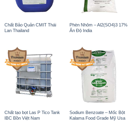
Chất tạo bọt Las P Tico Tank
Sodium Benzoate – Mốc Bột
IBC Bồn Việt Nam
Kalama Food Grade Mỹ Usa
Magie Clorua – MGCL2 Dạng
KOH ( 90%) – Potassium
Vảy Shreeji Magnesia Works
Hydroxide Unid Hàn Quốc
Ấn Độ India
Korea