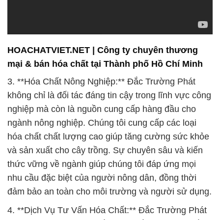
đảm bảo an toàn cho môi trường và người sử dụng.
4. **Dịch Vụ Tư Vấn Hóa Chất:** Đắc Trường Phát
không chỉ là nhà cung cấp hóa chất mà còn là đối
tác chiến lược, hỗ trợ khách hàng trong việc tối ưu
hóa quá trình sử dụng hóa chất. Chúng tôi cung cấp
dịch vụ tư vấn chuyên sâu, giúp khách hàng chọn
lựa các sản phẩm phù hợp nhất với nhu cầu cụ thể
của họ. Sự hiểu biết sâu rộng về tính chất và ứng
dụng của từng loại hóa chất giúp chúng tôi đưa ra
những giải pháp tối ưu, đồng thời giảm thiểu rủi ro
và chi phí cho khách hàng.
5. **Nghiên Cứu và Phát Triển:** Chúng tôi không
ngừng đầu tư vào nghiên cứu và phát triển để đưa
ra những sản phẩm hóa chất tiên tiến nhất. Đội ngũ
chuyên gia giàu kinh nghiệm của chúng tôi liên tục