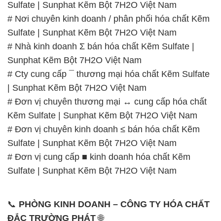
📞
PHÒNG KINH DOANH – CÔNG TY HÓA CHẤT
ĐẮC TRƯỜNG PHÁT
🌐
🌐 Website: https://hoachatviet.net/
📞 Hotline:
– 0933.920.505 – 028.3504.5555
– 028.3756.1835 – 028.3756.1840 –
028.3756.1841- 028.3756.1842
– 0932.660.696 – 0901.326.566 – 0906.387.866 –
0902.765.866
📧 Email: hoachat@dactruongphat.vn
GIỜ LÀM VIỆC TẠI CÔNG TY HÓA CHẤT ĐẮC
TRƯỜNG PHÁT