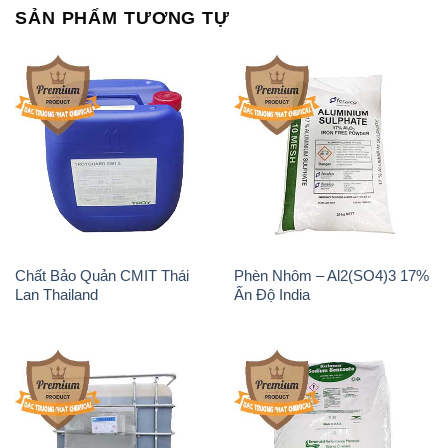
SẢN PHẨM TƯƠNG TỰ
Chất Bảo Quản CMIT Thái
Phèn Nhôm – Al2(SO4)3 17%
Lan Thailand
Ấn Độ India