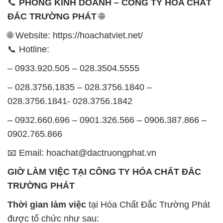
📞
PHÒNG KINH DOANH – CÔNG TY HÓA CHẤT
ĐẮC TRƯỜNG PHÁT
🌐
🌐 Website: https://hoachatviet.net/
📞 Hotline:
– 0933.920.505 – 028.3504.5555
– 028.3756.1835 – 028.3756.1840 –
028.3756.1841- 028.3756.1842
– 0932.660.696 – 0901.326.566 – 0906.387.866 –
0902.765.866
📧 Email: hoachat@dactruongphat.vn
GIỜ LÀM VIỆC TẠI CÔNG TY HÓA CHẤT ĐẮC
TRƯỜNG PHÁT
Thời gian làm việc
tại Hóa Chất Đắc Trường Phát
được tổ chức như sau: