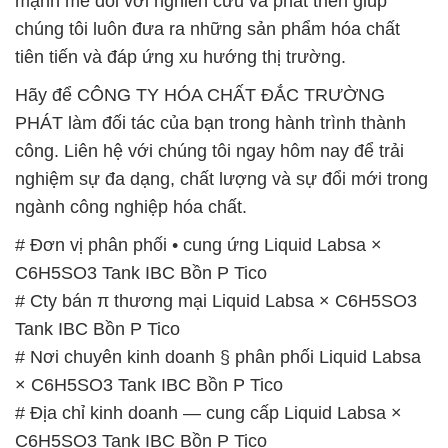
mạnh mẽ đối với nghiên cứu và phát triển giúp
chúng tôi luôn đưa ra những sản phẩm hóa chất
tiên tiến và đáp ứng xu hướng thị trường.
Hãy để CÔNG TY HÓA CHẤT ĐẮC TRƯỜNG
PHÁT làm đối tác của bạn trong hành trình thành
công. Liên hệ với chúng tôi ngay hôm nay để trải
nghiệm sự đa dạng, chất lượng và sự đổi mới trong
ngành công nghiệp hóa chất.
# Đơn vị phân phối • cung ứng Liquid Labsa ×
C6H5SO3 Tank IBC Bồn P Tico
# Cty bán π thương mại Liquid Labsa × C6H5SO3
Tank IBC Bồn P Tico
# Nơi chuyên kinh doanh § phân phối Liquid Labsa
× C6H5SO3 Tank IBC Bồn P Tico
# Địa chỉ kinh doanh — cung cấp Liquid Labsa ×
C6H5SO3 Tank IBC Bồn P Tico