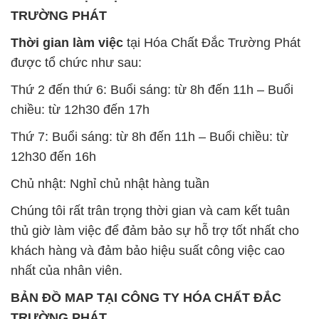
nhất của nhân viên.
BẢN ĐỒ MAP TẠI CÔNG TY HÓA CHẤT ĐẮC
TRƯỜNG PHÁT
ĐỊA CHỈ: 1229C Quốc lộ 1A, Phường Bình Trị
Đông B, Quận Bình Tân, Sài Gòn TP. Hồ Chí
Minh