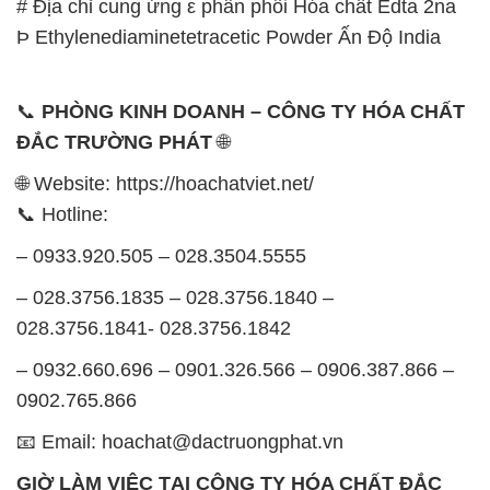
📧 Email: hoachat@dactruongphat.vn
GIỜ LÀM VIỆC TẠI CÔNG TY HÓA CHẤT ĐẮC
TRƯỜNG PHÁT
Thời gian làm việc
tại Hóa Chất Đắc Trường Phát
được tổ chức như sau:
Thứ 2 đến thứ 6: Buổi sáng: từ 8h đến 11h – Buổi
chiều: từ 12h30 đến 17h
Thứ 7: Buổi sáng: từ 8h đến 11h – Buổi chiều: từ
12h30 đến 16h
Chủ nhật: Nghỉ chủ nhật hàng tuần
Chúng tôi rất trân trọng thời gian và cam kết tuân
thủ giờ làm việc để đảm bảo sự hỗ trợ tốt nhất cho
khách hàng và đảm bảo hiệu suất công việc cao