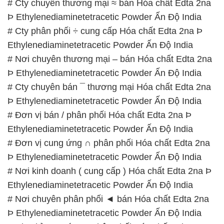
Ethylenediaminetetracetic Powder Ấn Độ India
# Nơi chuyên phân phối ◄ bán Hóa chất Edta 2na
Þ Ethylenediaminetetracetic Powder Ấn Độ India
# Địa chỉ cung ứng ε phân phối Hóa chất Edta 2na
Þ Ethylenediaminetetracetic Powder Ấn Độ India
📞
PHÒNG KINH DOANH – CÔNG TY HÓA CHẤT
ĐẮC TRƯỜNG PHÁT
🌐
🌐 Website: https://hoachatviet.net/
📞 Hotline:
– 0933.920.505 – 028.3504.5555
– 028.3756.1835 – 028.3756.1840 –
028.3756.1841- 028.3756.1842
– 0932.660.696 – 0901.326.566 – 0906.387.866 –
0902.765.866