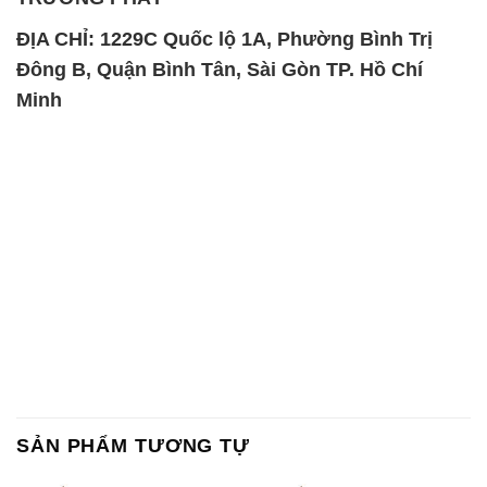
SẢN PHẨM TƯƠNG TỰ
Chất Bảo Quản CMIT Thái
Phèn Nhôm – Al2(SO4)3 17%
Lan Thailand
Ấn Độ India