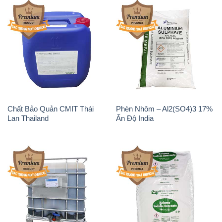
Chất tạo bọt Las P Tico Tank
Sodium Benzoate – Mốc Bột
IBC Bồn Việt Nam
Kalama Food Grade Mỹ Usa
Magie Clorua – MGCL2 Dạng
KOH ( 90%) – Potassium