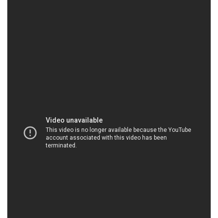
HOACHATVIET.NET | Công ty chuyên cung cấp
& kinh doanh hóa chất tại Thành phố Hồ Chí
Minh
1. Xử lý nước: Công ty hóa chất Đắc Trường Phát
là một trong những đối tác đáng tin cậy cho các giải
pháp xử lý nước chất lượng cao. Chúng tôi cung
cấp một loạt các hóa chất và sản phẩm liên quan để
đảm bảo nước sạch và an toàn cho cộng đồng và