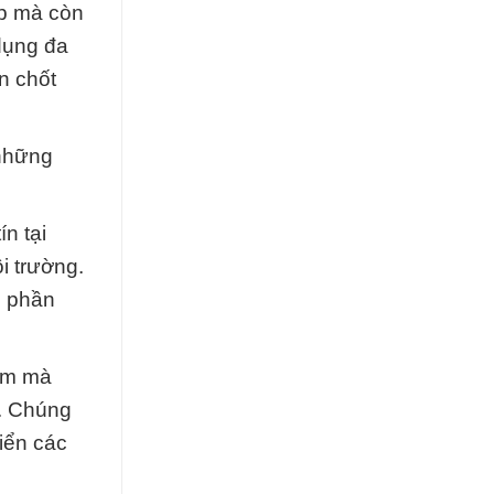
ệp mà còn
dụng đa
n chốt
 những
n tại
i trường.
p phần
hẩm mà
i. Chúng
riển các