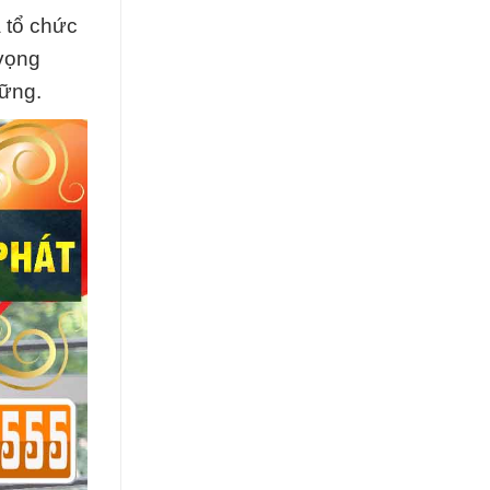
 tổ chức
 vọng
vững.