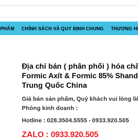
 PHẨM
CHÍNH SÁCH VÀ QUY ĐỊNH CHUNG
THƯƠNG H
Địa chỉ bán ( phân phối ) hóa ch
Formic Axít & Formic 85% Shan
Trung Quốc China
Giá bán sản phẩm, Quý khách vui lòng li
Phòng kinh doanh :
Hotline : 028.3504.5555 - 0933.920.505
ZALO : 0933.920.505