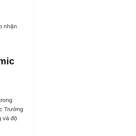
ấp nhận
mic
trong
ắc Trường
g và độ