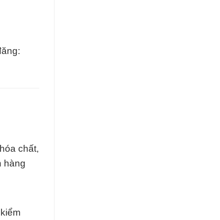
đăng:
hóa chất,
h hàng
 kiểm