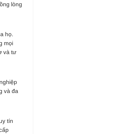
đồng lòng
a họ.
g mọi
ợ và tư
 nghiệp
g và đa
y tín
 cấp