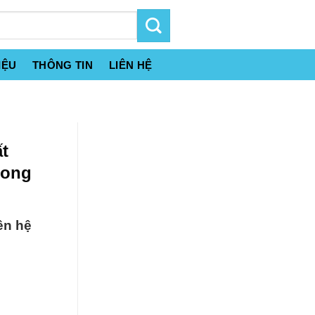
IỆU
THÔNG TIN
LIÊN HỆ
ất
dong
ên hệ