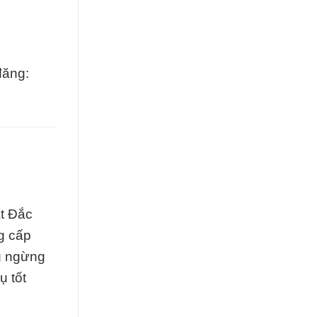
đăng:
ất Đắc
ng cấp
ng ngừng
ụ tốt