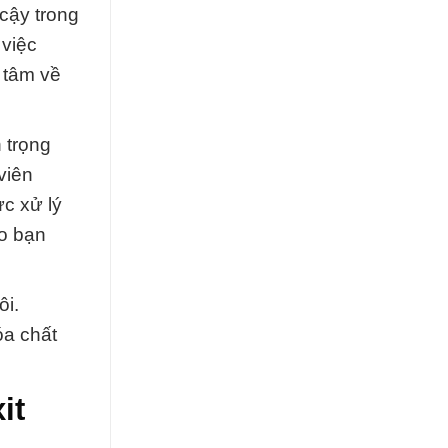
cậy trong
 việc
 tâm về
 trọng
viên
ực xử lý
ảo bạn
ôi.
óa chất
it