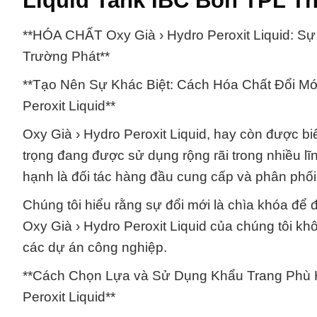
Liquid Tank IBC Bồn TPL Th
**HÓA CHẤT Oxy Già › Hydro Peroxit Liquid: S
Trường Phát**
**Tạo Nên Sự Khác Biệt: Cách Hóa Chất Đổi Mớ
Peroxit Liquid**
Oxy Già › Hydro Peroxit Liquid, hay còn được bi
trọng đang được sử dụng rộng rãi trong nhiều 
hạnh là đối tác hàng đầu cung cấp và phân phối
Chúng tôi hiểu rằng sự đổi mới là chìa khóa để 
Oxy Già › Hydro Peroxit Liquid của chúng tôi k
các dự án công nghiệp.
**Cách Chọn Lựa và Sử Dụng Khẩu Trang Phù H
Peroxit Liquid**