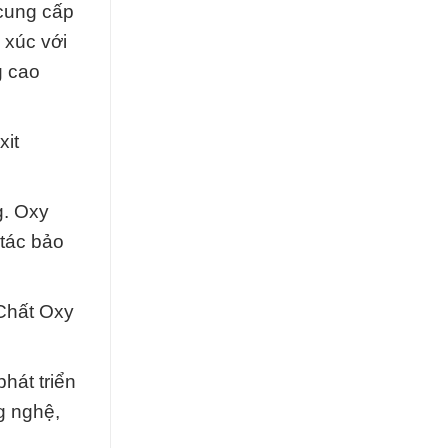
 cung cấp
 xúc với
g cao
xit
g. Oxy
 tác bảo
Chất Oxy
hát triển
ng nghệ,