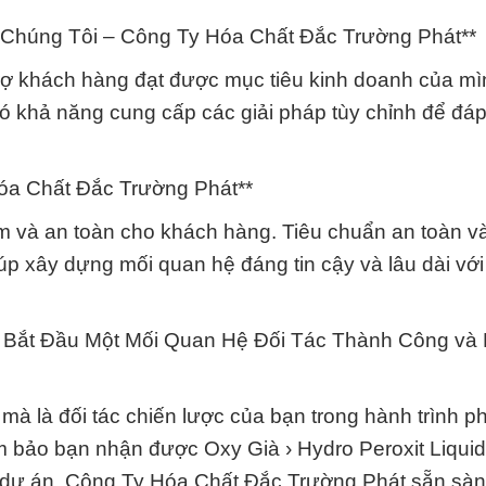
 Chúng Tôi – Công Ty Hóa Chất Đắc Trường Phát**
 trợ khách hàng đạt được mục tiêu kinh doanh của mì
có khả năng cung cấp các giải pháp tùy chỉnh để đá
óa Chất Đắc Trường Phát**
 và an toàn cho khách hàng. Tiêu chuẩn an toàn v
iúp xây dựng mối quan hệ đáng tin cậy và lâu dài với
 Bắt Đầu Một Mối Quan Hệ Đối Tác Thành Công và
à là đối tác chiến lược của bạn trong hành trình phá
m bảo bạn nhận được Oxy Già › Hydro Peroxit Liquid
 dự án. Công Ty Hóa Chất Đắc Trường Phát sẵn sà