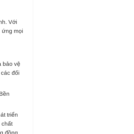
nh. Với
p ứng mọi
à bảo vệ
 các đối
 Bền
t triển
 chất
ng đồng