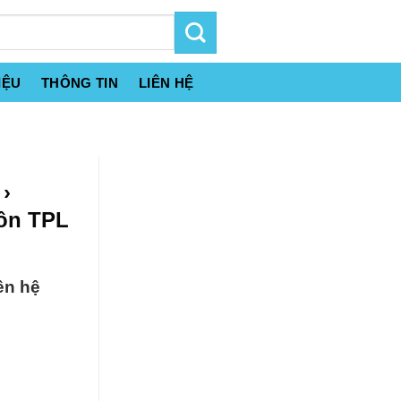
IỆU
THÔNG TIN
LIÊN HỆ
 ›
Bồn TPL
ên hệ