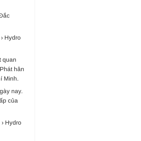
 Đắc
 › Hydro
t quan
 Phát hân
í Minh.
ngày nay.
cấp của
 › Hydro