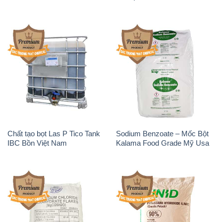
Chất tạo bọt Las P Tico Tank
Sodium Benzoate – Mốc Bột
IBC Bồn Việt Nam
Kalama Food Grade Mỹ Usa
Magie Clorua – MGCL2 Dạng
KOH ( 90%) – Potassium