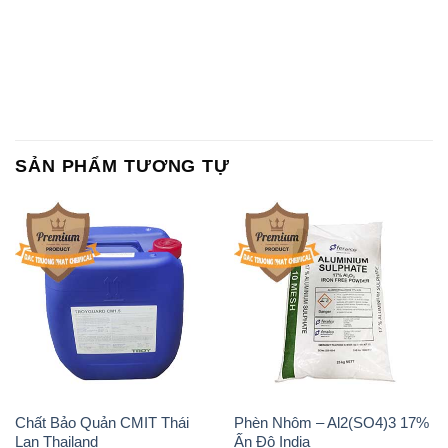
SẢN PHẨM TƯƠNG TỰ
Chất Bảo Quản CMIT Thái
Phèn Nhôm – Al2(SO4)3 17%
Lan Thailand
Ấn Độ India