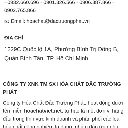
ĐỊA CHỈ
1229C Quốc lộ 1A, Phường Bình Trị Đông B,
Quận Bình Tân, TP. Hồ Chí Minh
CÔNG TY XNK TM SX HÓA CHẤT ĐẮC TRƯỜNG
PHÁT
Công ty Hóa Chất Đắc Trường Phát, hoạt động dưới
tên miền
hoachatviet.net
, tự hào là một đơn vị hàng
đầu trong lĩnh vực kinh doanh và phân phối các loại
hóa chất công nghiệp đa dạng, nhằm đáp ứng nhu
cầu sử dụng của khách hàng một cách tốt nhất.
Chúng tôi cam kết mang đến sự hài lòng và đáp ứng
mọi nhu cầu của khách hàng với tiêu chí hàng đầu.
Để đạt được mục tiêu này, chúng tôi cung cấp những