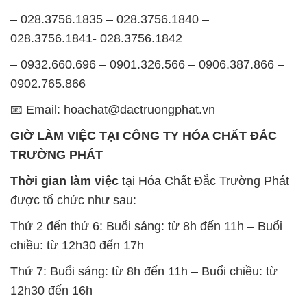
📧 Email: hoachat@dactruongphat.vn
GIỜ LÀM VIỆC TẠI CÔNG TY HÓA CHẤT ĐẮC
TRƯỜNG PHÁT
Thời gian làm việc
tại Hóa Chất Đắc Trường Phát
được tổ chức như sau:
Thứ 2 đến thứ 6: Buổi sáng: từ 8h đến 11h – Buổi
chiều: từ 12h30 đến 17h
Thứ 7: Buổi sáng: từ 8h đến 11h – Buổi chiều: từ
12h30 đến 16h
Chủ nhật: Nghỉ chủ nhật hàng tuần
Chúng tôi rất trân trọng thời gian và cam kết tuân
thủ giờ làm việc để đảm bảo sự hỗ trợ tốt nhất cho
khách hàng và đảm bảo hiệu suất công việc cao