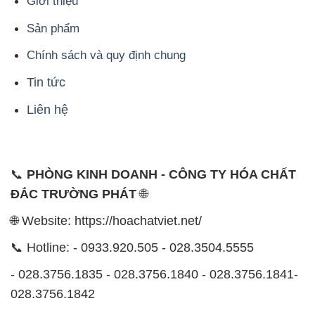
Liên hệ
📞
PHÒNG KINH DOANH - CÔNG TY HÓA CHẤT
ĐẮC TRƯỜNG PHÁT
🌐
🌐 Website: https://hoachatviet.net/
📞 Hotline: - 0933.920.505 - 028.3504.5555
- 028.3756.1835 - 028.3756.1840 - 028.3756.1841-
028.3756.1842
- 0932.660.696 - 0901.326.566 - 0906.387.866 -
0902.765.866
📧 Email: hoachat@dactruongphat.vn