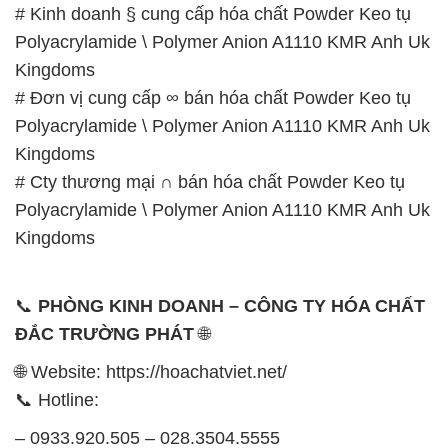
Polyacrylamide \ Polymer Anion A1110 KMR Anh Uk
Kingdoms
# Cty thương mại ∩ bán hóa chất Powder Keo tụ
Polyacrylamide \ Polymer Anion A1110 KMR Anh Uk
Kingdoms
📞
PHÒNG KINH DOANH – CÔNG TY HÓA CHẤT
ĐẮC TRƯỜNG PHÁT
🌐
🌐 Website: https://hoachatviet.net/
📞 Hotline:
– 0933.920.505 – 028.3504.5555
– 028.3756.1835 – 028.3756.1840 –
028.3756.1841- 028.3756.1842
– 0932.660.696 – 0901.326.566 – 0906.387.866 –
0902.765.866