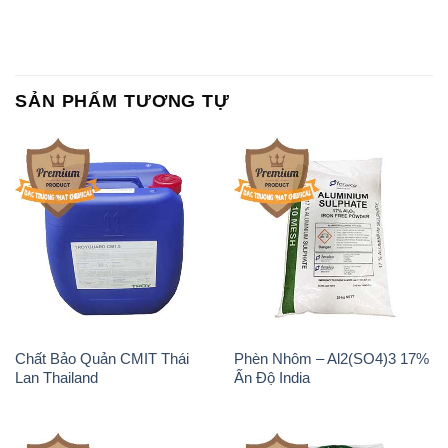
SẢN PHẨM TƯƠNG TỰ
Chất Bảo Quản CMIT Thái
Phèn Nhôm – Al2(SO4)3 17%
Lan Thailand
Ấn Độ India