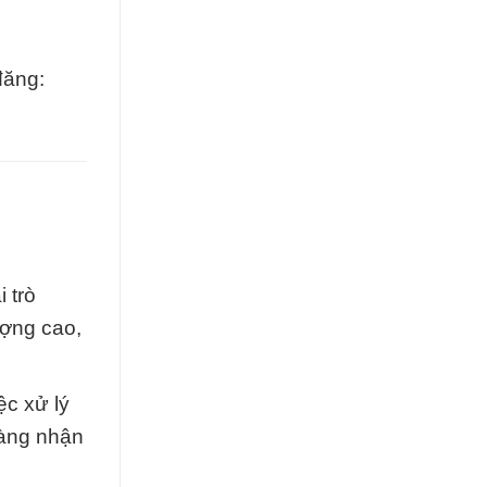
đăng:
 trò
ượng cao,
ệc xử lý
hàng nhận