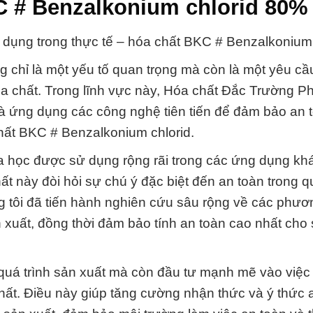
C # Benzalkonium chlorid 80%
p dụng trong thực tế – hóa chất BKC # Benzalkonium 
 chỉ là một yếu tố quan trọng mà còn là một yêu cầ
a chất. Trong lĩnh vực này, Hóa chất Đắc Trường Ph
 và ứng dụng các công nghệ tiên tiến để đảm bảo an 
hất BKC # Benzalkonium chlorid.
a học được sử dụng rộng rãi trong các ứng dụng kh
t này đòi hỏi sự chú ý đặc biệt đến an toàn trong qu
g tôi đã tiến hành nghiên cứu sâu rộng về các phư
 xuất, đồng thời đảm bảo tính an toàn cao nhất cho
n quá trình sản xuất mà còn đầu tư mạnh mẽ vào việc
hất. Điều này giúp tăng cường nhận thức và ý thức 