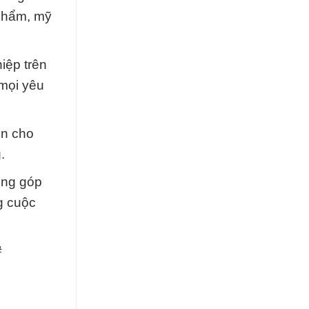
phẩm, mỹ
iệp trên
 mọi yêu
ến cho
.
đóng góp
g cuộc
#