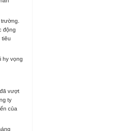
thân
 trường.
ác động
 tiêu
ôi hy vọng
 đã vượt
ng ty
iển của
háng