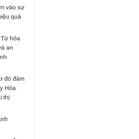
ểm vào sự
hiệu quả
. Từ hóa
và an
anh
từ đó đảm
ty Hóa
 thị
anh