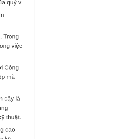
a quý vị.
um
. Trong
rong việc
ởi Công
iệp mà
n cậy là
àng
ỹ thuật.
ng cao
ợ kỹ