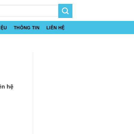
IỆU
THÔNG TIN
LIÊN HỆ
ên hệ