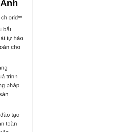
 Anh
chlorid**
u bắt
át tự hào
toàn cho
áng
á trình
ơng pháp
 sản
 đào tạo
an toàn