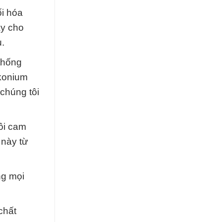
ối hóa
ậy cho
.
thống
lkonium
 chúng tôi
tôi cam
 này từ
ng mọi
chất