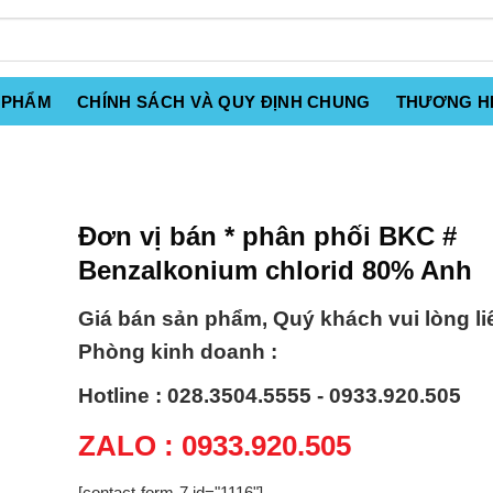
 PHẨM
CHÍNH SÁCH VÀ QUY ĐỊNH CHUNG
THƯƠNG H
Đơn vị bán * phân phối BKC #
Benzalkonium chlorid 80% Anh
Giá bán sản phẩm, Quý khách vui lòng li
Phòng kinh doanh :
Hotline : 028.3504.5555 - 0933.920.505
ZALO : 0933.920.505
[contact-form-7 id="1116"]