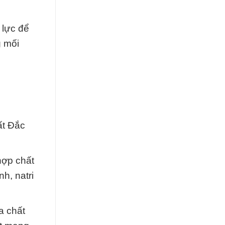
 lực để
g mối
ất Đắc
hợp chất
h, natri
a chất