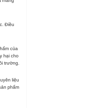
ết mang
c. Điều
 phẩm của
y hại cho
i trường.
uyên liệu
 sản phẩm