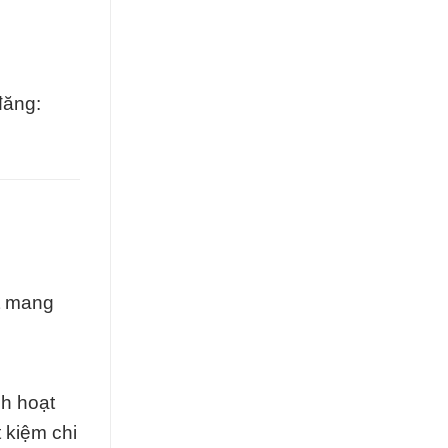
đăng:
t mang
h hoạt
t kiệm chi