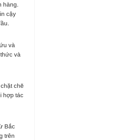
h hàng.
in cậy
đầu.
cứu và
 thức và
 chặt chẽ
i hợp tác
từ Bắc
g trên