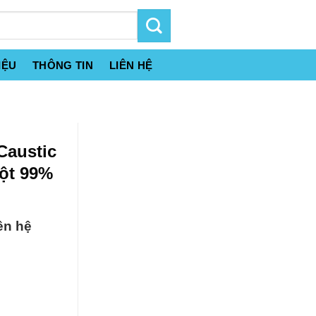
IỆU
THÔNG TIN
LIÊN HỆ
Caustic
ột 99%
ên hệ