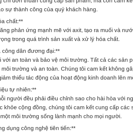
ng chỉ đơn thuần cung cấp sản phẩm, mà còn cam k
ảo sự thành công của quý khách hàng.
a chất:**
năng phản ứng mạnh mẽ với axit, tạo ra muối và nướ
ọng trong quá trình sản xuất và xử lý hóa chất.
a công dân đương đại:**
i với an toàn và bảo vệ môi trường. Tất cả các sản
ề môi trường và an toàn. Chúng tôi cam kết không gâ
iảm thiểu tác động của hoạt động kinh doanh lên mô
ệu tự nhiên:**
i người đều phải điều chỉnh sao cho hài hòa với ng
ức khỏe cộng đồng, chúng tôi cam kết cung cấp các
ra một môi trường sống lành mạnh cho mọi người.
g dụng công nghệ tiên tiến:**