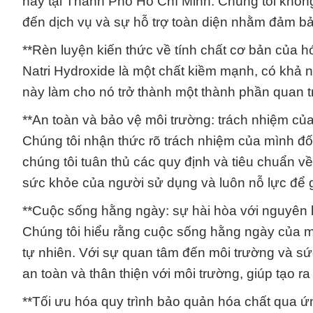
này tại Thành Phố Hồ Chí Minh. Chúng tôi khô
đến dịch vụ và sự hỗ trợ toàn diện nhằm đảm b
**Rèn luyện kiến thức về tính chất cơ bản của hó
Natri Hydroxide là một chất kiềm mạnh, có khả 
này làm cho nó trở thành một thành phần quan tr
**An toàn và bảo vệ môi trường: trách nhiệm củ
Chúng tôi nhận thức rõ trách nhiệm của mình đố
chúng tôi tuân thủ các quy định và tiêu chuẩn v
sức khỏe của người sử dụng và luôn nỗ lực để g
**Cuộc sống hằng ngày: sự hài hòa với nguyên li
Chúng tôi hiểu rằng cuộc sống hằng ngày của mỗ
tự nhiên. Với sự quan tâm đến môi trường và s
an toàn và thân thiện với môi trường, giúp tạo 
**Tối ưu hóa quy trình bảo quản hóa chất qua ứn