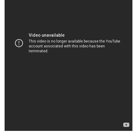
HOACHATVIET.NET | Công ty cung cấp và
thương mại hóa chất tại Thành phố Hồ Chí Minh
Công ty Hóa chất Đắc Trường Phát luôn đặt lợi ích
của khách hàng lên hàng đầu. Chúng tôi cam kết