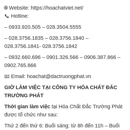
– 028.3756.1835 – 028.3756.1840 –
028.3756.1841- 028.3756.1842
– 0932.660.696 – 0901.326.566 – 0906.387.866 –
0902.765.866
📧 Email: hoachat@dactruongphat.vn
GIỜ LÀM VIỆC TẠI CÔNG TY HÓA CHẤT ĐẮC
TRƯỜNG PHÁT
Thời gian làm việc
tại Hóa Chất Đắc Trường Phát
được tổ chức như sau:
Thứ 2 đến thứ 6: Buổi sáng: từ 8h đến 11h – Buổi
chiều: từ 12h30 đến 17h
Thứ 7: Buổi sáng: từ 8h đến 11h – Buổi chiều: từ
12h30 đến 16h
Chủ nhật: Nghỉ chủ nhật hàng tuần