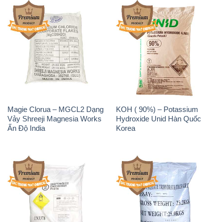
Magie Clorua – MGCL2 Dạng
KOH ( 90%) – Potassium
Vảy Shreeji Magnesia Works
Hydroxide Unid Hàn Quốc
Ấn Độ India
Korea
Sodium Percarbonate Dạng
Sodium Acetate – Natri
Bột Trung Quốc China
Acetate Trung Quốc China