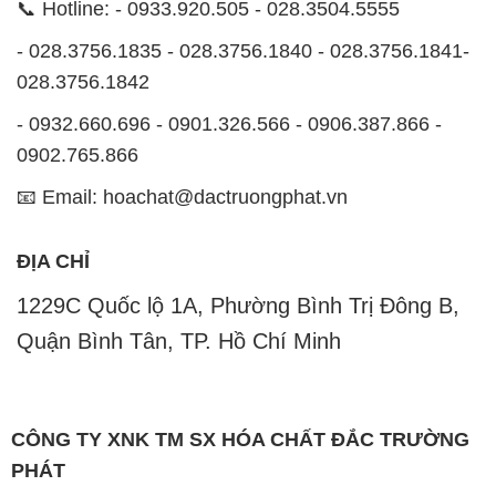
0902.765.866
📧 Email: hoachat@dactruongphat.vn
ĐỊA CHỈ
1229C Quốc lộ 1A, Phường Bình Trị Đông B,
Quận Bình Tân, TP. Hồ Chí Minh
CÔNG TY XNK TM SX HÓA CHẤT ĐẮC TRƯỜNG
PHÁT
Công ty Hóa Chất Đắc Trường Phát, hoạt động dưới
tên miền
hoachatviet.net
, tự hào là một đơn vị hàng
đầu trong lĩnh vực kinh doanh và phân phối các loại
hóa chất công nghiệp đa dạng, nhằm đáp ứng nhu