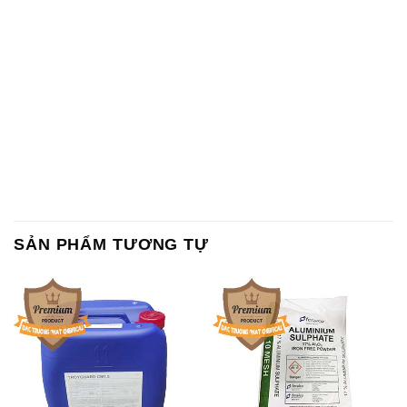
SẢN PHẨM TƯƠNG TỰ
Chất Bảo Quản CMIT Thái
Phèn Nhôm – Al2(SO4)3 17%
Lan Thailand
Ấn Độ India