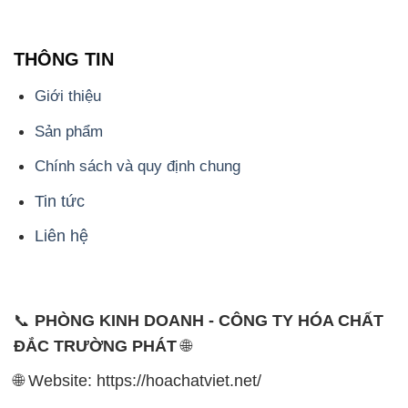
Sản phẩm
Chính sách và quy định chung
Tin tức
Liên hệ
📞
PHÒNG KINH DOANH - CÔNG TY HÓA CHẤT
ĐẮC TRƯỜNG PHÁT
🌐
🌐 Website: https://hoachatviet.net/
📞 Hotline: - 0933.920.505 - 028.3504.5555
- 028.3756.1835 - 028.3756.1840 - 028.3756.1841-
028.3756.1842
- 0932.660.696 - 0901.326.566 - 0906.387.866 -