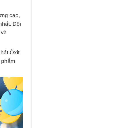
ợng cao,
nhất. Đội
 và
hất Ôxit
n phẩm