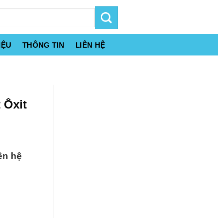
IỆU
THÔNG TIN
LIÊN HỆ
 Ôxit
ên hệ