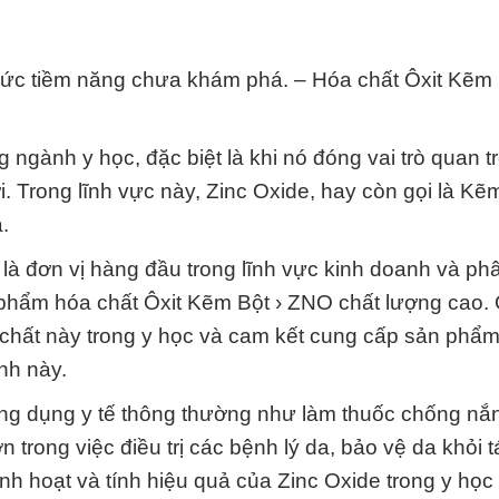
hức tiềm năng chưa khám phá. – Hóa chất Ôxit Kẽm 
 ngành y học, đặc biệt là khi nó đóng vai trò quan t
. Trong lĩnh vực này, Zinc Oxide, hay còn gọi là Kẽ
.
là đơn vị hàng đầu trong lĩnh vực kinh doanh và ph
 phẩm hóa chất Ôxit Kẽm Bột › ZNO chất lượng cao. 
a chất này trong y học và cam kết cung cấp sản phẩm
nh này.
ứng dụng y tế thông thường như làm thuốc chống nắ
n trong việc điều trị các bệnh lý da, bảo vệ da khỏi 
inh hoạt và tính hiệu quả của Zinc Oxide trong y họ