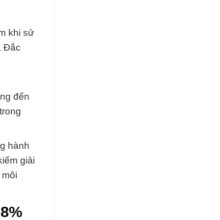
m khi sử
a Đắc
ang đến
trong
ng hành
kiếm giải
n môi
.8%