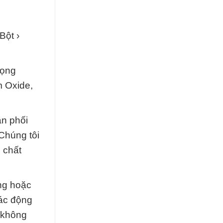
Bột ›
rọng
m Oxide,
ân phối
Chúng tôi
 chất
ng hoặc
tác động
c không