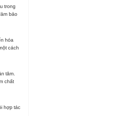
u trong
 đảm bảo
ển hóa
 một cách
ận tâm.
m chất
ội hợp tác