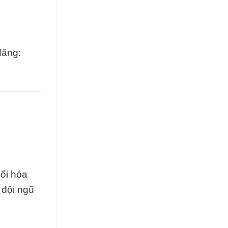
đăng:
hối hóa
 đội ngũ