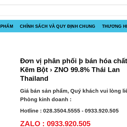
 PHẨM
CHÍNH SÁCH VÀ QUY ĐỊNH CHUNG
THƯƠNG H
Đơn vị phân phối þ bán hóa chất
Kẽm Bột › ZNO 99.8% Thái Lan
Thailand
Giá bán sản phẩm, Quý khách vui lòng li
Phòng kinh doanh :
Hotline : 028.3504.5555 - 0933.920.505
ZALO : 0933.920.505