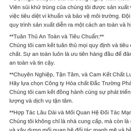
Viên sủi khử trùng của chúng tôi được sản xuất v
việc tiêu diệt vi khuẩn và bảo vệ môi trường. Đ
quy trình sản xuất diễn ra một cách an toàn và h
**Tuân Thủ An Toàn và Tiêu Chuẩn:**
Chúng tôi cam kết tuân thủ mọi quy định và tiêu
chất. Sự an toàn luôn là ưu tiên hàng đầu để 
an toàn và tin cậy.
**Chuyên Nghiệp, Tận Tâm, và Cam Kết Chất L
Hãy lựa chọn Công ty Hóa chất Đắc Trường Phát
Chúng tôi cam kết đồng hành cùng sự phát triể
lượng và dịch vụ tận tâm.
**Hợp Tác Lâu Dài và Mối Quan Hệ Đối Tác Mạ
Chúng tôi không chỉ là nhà cung cấp, mà còn là đ
và xây dựng mối quan hệ đối tác mạnh mẽ và b