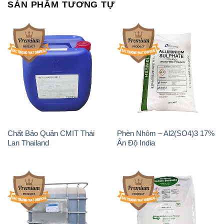
SẢN PHẨM TƯƠNG TỰ
Chất Bảo Quản CMIT Thái
Phèn Nhôm – Al2(SO4)3 17%
Lan Thailand
Ấn Độ India