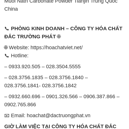
Muối Natri Carbonate Powder Tianjin Trung Quốc
China
📞
PHÒNG KINH DOANH – CÔNG TY HÓA CHẤT
ĐẮC TRƯỜNG PHÁT
🌐
🌐 Website: https://hoachatviet.net/
📞 Hotline:
– 0933.920.505 – 028.3504.5555
– 028.3756.1835 – 028.3756.1840 –
028.3756.1841- 028.3756.1842
– 0932.660.696 – 0901.326.566 – 0906.387.866 –
0902.765.866
📧 Email: hoachat@dactruongphat.vn
GIỜ LÀM VIỆC TẠI CÔNG TY HÓA CHẤT ĐẮC