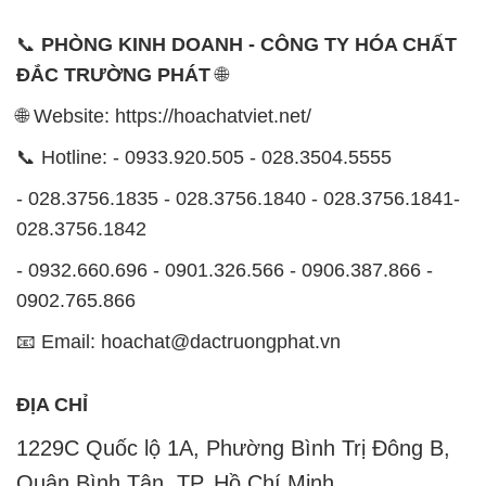
📞
PHÒNG KINH DOANH - CÔNG TY HÓA CHẤT
ĐẮC TRƯỜNG PHÁT
🌐
🌐 Website: https://hoachatviet.net/
📞 Hotline: - 0933.920.505 - 028.3504.5555
- 028.3756.1835 - 028.3756.1840 - 028.3756.1841-
028.3756.1842
- 0932.660.696 - 0901.326.566 - 0906.387.866 -
0902.765.866
📧 Email: hoachat@dactruongphat.vn
ĐỊA CHỈ
1229C Quốc lộ 1A, Phường Bình Trị Đông B,
Quận Bình Tân, TP. Hồ Chí Minh