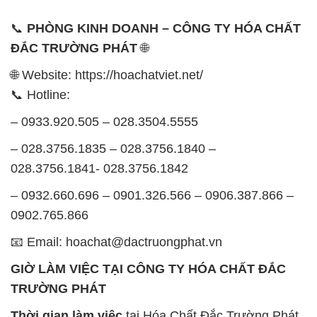
– 0932.660.696 – 0901.326.566 – 0906.387.866 –
0902.765.866
📧 Email: hoachat@dactruongphat.vn
GIỜ LÀM VIỆC TẠI CÔNG TY HÓA CHẤT ĐẮC
TRƯỜNG PHÁT
Thời gian làm việc
tại Hóa Chất Đắc Trường Phát
được tổ chức như sau:
Thứ 2 đến thứ 6: Buổi sáng: từ 8h đến 11h – Buổi
chiều: từ 12h30 đến 17h
Thứ 7: Buổi sáng: từ 8h đến 11h – Buổi chiều: từ
12h30 đến 16h
Chủ nhật: Nghỉ chủ nhật hàng tuần
Chúng tôi rất trân trọng thời gian và cam kết tuân