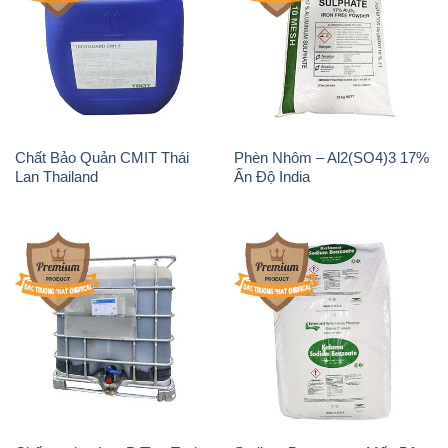
Chất tạo bọt Las P Tico Tank
Sodium Benzoate – Mốc Bột
IBC Bồn Việt Nam
Kalama Food Grade Mỹ Usa