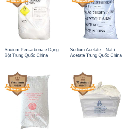
Sodium Benzoate – Mốc Bột
Sodium Bicarbonate – Bicar
Chữ Cam Food Grade Trung
NaHCO3 Food Grade 3 Chữ
Quốc China
GGG Bao Jumbo ( Bành )
Trung Quốc China