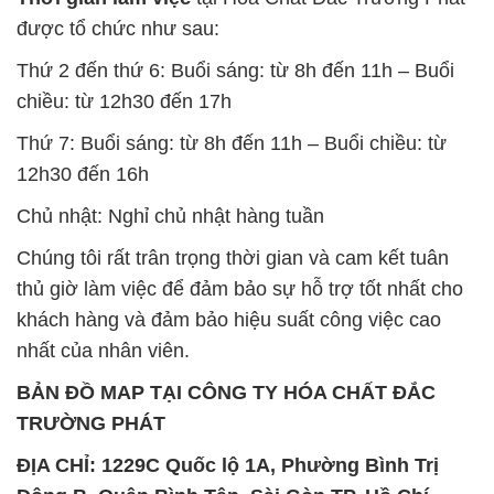
thủ giờ làm việc để đảm bảo sự hỗ trợ tốt nhất cho
khách hàng và đảm bảo hiệu suất công việc cao
nhất của nhân viên.
BẢN ĐỒ MAP TẠI CÔNG TY HÓA CHẤT ĐẮC
TRƯỜNG PHÁT
ĐỊA CHỈ: 1229C Quốc lộ 1A, Phường Bình Trị
Đông B, Quận Bình Tân, Sài Gòn TP. Hồ Chí
Minh