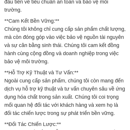
**Hỗ Trợ Kỹ Thuật và Tư Vấn:**
Ngoài cung cấp sản phẩm, chúng tôi còn mang đến
dịch vụ hỗ trợ kỹ thuật và tư vấn chuyên sâu về ứng
dụng hóa chất trong sản xuất. Chúng tôi coi trọng
mối quan hệ đối tác với khách hàng và xem họ là
đối tác chiến lược trong sự phát triển bền vững.
**Đối Tác Chiến Lược:**
Chúng tôi hiểu rằng mỗi doanh nghiệp có nhu cầu
đặc biệt khi sử dụng hóa chất. Vì vậy, chúng tôi
không chỉ đơn thuần là nhà cung cấp, mà là đối tác
chiến lược của bạn để đảm bảo rằng sản phẩm của
chúng tôi đáp ứng nhu cầu của bạn một cách hiệu
quả và an toàn.
Chọn CÔNG TY HÓA CHẤT ĐẮC TRƯỜNG PHÁT,
chọn sự đối tác đáng tin cậy cho sự phát triển bền
vững của bạn.