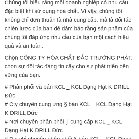
# Phân phối và bán KCL _ KCL Dạng Hạt K DRILL
Đức
# Cty chuyên cung ứng § bán KCL _ KCL Dạng Hạt
K DRILL Đức
# Nơi chuyên phân phối ⌡ cung cấp KCL _ KCL
Dạng Hạt K DRILL Đức
# Địa chỉ chuyên phân phối ß bán KCL _ KCL Dạng
Hạt K DRILL Đức
# Đơn vị cung cấp ⌡ bán KCL _ KCL Dạng Hạt K
DRILL Đức
# Nhà bán hàng │ phân phối KCL _ KCL Dạng Hạt
K DRILL Đức
# Nhà cung cấp § cung ứng KCL _ KCL Dạng Hạt K
DRILL Đức
# Nhà cung ứng { phân phối } KCL _ KCL Dạng Hạt