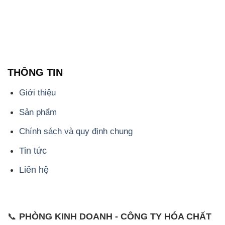
Chính sách và quy định chung
Tin tức
Liên hệ
📞
PHÒNG KINH DOANH - CÔNG TY HÓA CHẤT
ĐẮC TRƯỜNG PHÁT
🌐
🌐 Website: https://hoachatviet.net/
📞 Hotline: - 0933.920.505 - 028.3504.5555
- 028.3756.1835 - 028.3756.1840 - 028.3756.1841-
028.3756.1842
- 0932.660.696 - 0901.326.566 - 0906.387.866 -
0902.765.866