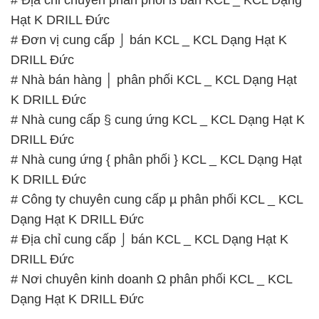
K DRILL Đức
# Công ty chuyên cung cấp µ phân phối KCL _ KCL
Dạng Hạt K DRILL Đức
# Địa chỉ cung cấp ⌡ bán KCL _ KCL Dạng Hạt K
DRILL Đức
# Nơi chuyên kinh doanh Ω phân phối KCL _ KCL
Dạng Hạt K DRILL Đức
📞
PHÒNG KINH DOANH – CÔNG TY HÓA CHẤT
ĐẮC TRƯỜNG PHÁT
🌐
🌐 Website: https://hoachatviet.net/
📞 Hotline:
– 0933.920.505 – 028.3504.5555
– 028.3756.1835 – 028.3756.1840 –
028.3756.1841- 028.3756.1842