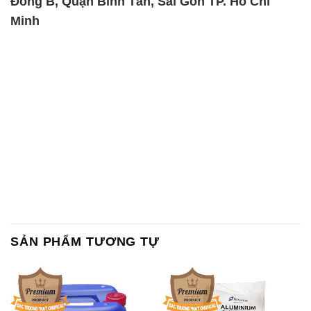
SẢN PHẨM TƯƠNG TỰ
Chất Bảo Quản CMIT Thái
Phèn Nhôm – Al2(SO4)3 17%
Lan Thailand
Ấn Độ India