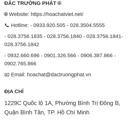
📧 Email: hoachat@dactruongphat.vn
ĐỊA CHỈ
1229C Quốc lộ 1A, Phường Bình Trị Đông B,
Quận Bình Tân, TP. Hồ Chí Minh
CÔNG TY XNK TM SX HÓA CHẤT ĐẮC TRƯỜNG
PHÁT
Công ty Hóa Chất Đắc Trường Phát, hoạt động dưới
tên miền
hoachatviet.net
, tự hào là một đơn vị hàng
đầu trong lĩnh vực kinh doanh và phân phối các loại
hóa chất công nghiệp đa dạng, nhằm đáp ứng nhu
cầu sử dụng của khách hàng một cách tốt nhất.
Chúng tôi cam kết mang đến sự hài lòng và đáp ứng