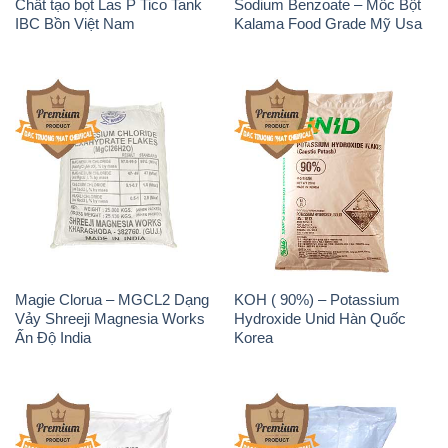
Magie Clorua – MGCL2 Dạng
KOH ( 90%) – Potassium
Vảy Shreeji Magnesia Works
Hydroxide Unid Hàn Quốc
Ấn Độ India
Korea
Sodium Percarbonate Dạng
Sodium Acetate – Natri
Bột Trung Quốc China
Acetate Trung Quốc China