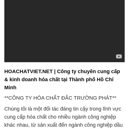
HOACHATVIET.NET | Công ty chuyên cung cấp
& kinh doanh hóa chất tại Thành phố Hồ Chí
Minh
**CÔNG TY HÓA CHẤT ĐẮC TRƯỜNG PHÁT**
Chúng tôi là một đối tác đáng tin cậy trong lĩnh vực
cung cấp hóa chất cho nhiều ngành công nghiệp
khác nhau, từ sản xuất đến ngành công nghiệp dầu
khí và hóa dầu. Với cam kết vượt qua mọi khó khăn
và thách thức, chúng tôi không chỉ mang đến hóa
chất chất lượng với giá cả cạnh tranh mà còn chăm
sóc khách hàng một cách tận tâm.
**Dịch vụ và Cam Kết:**
Chúng tôi tự hào về khả năng cung cấp một loạt các
sản phẩm hóa chất chất lượng cao để đáp ứng mọi
nhu cầu của khách hàng. Đồng thời, chúng tôi cam