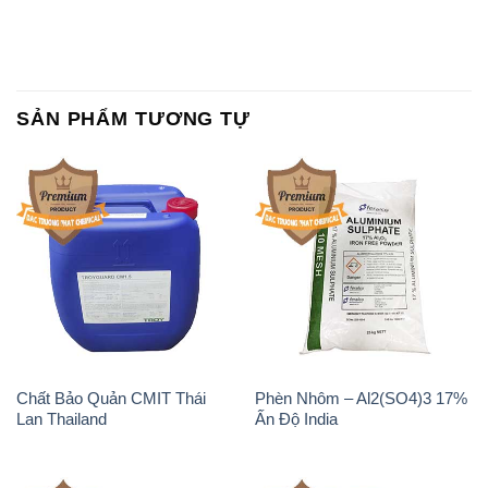
SẢN PHẨM TƯƠNG TỰ
Chất Bảo Quản CMIT Thái
Phèn Nhôm – Al2(SO4)3 17%
Lan Thailand
Ấn Độ India