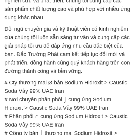
của chúng tôi luôn sẵn sàng tư vấn và cung cấp các
giải pháp tối ưu để đáp ứng nhu cầu đặc biệt của
bạn. Đắc Trường Phát cam kết tiếp tục đổi mới và
phát triển, đồng hành cùng quý khách hàng trên con
đường thành công và bền vững.
# Cty thương mại Ø bán Sodium Hidroxit > Caustic
Soda Vảy 99% UAE Iran
# Nơi chuyên phân phối ⌡ cung ứng Sodium
Hidroxit > Caustic Soda Vảy 99% UAE Iran
# Phân phối ∩ cung ứng Sodium Hidroxit > Caustic
Soda Vảy 99% UAE Iran
# Công ty bán │ thương mại Sodium Hidroxit >
Caustic Soda Vảy 99% UAE Iran
# Công ty chuyên cung cấp ( cung ứng ) Sodium
Hidroxit > Caustic Soda Vảy 99% UAE Iran
# Công ty chuyên thương mại ¶ bán Sodium