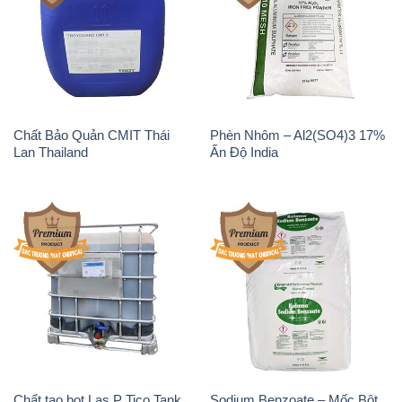
Chất Bảo Quản CMIT Thái
Phèn Nhôm – Al2(SO4)3 17%
Lan Thailand
Ấn Độ India
Chất tạo bọt Las P Tico Tank
Sodium Benzoate – Mốc Bột
IBC Bồn Việt Nam
Kalama Food Grade Mỹ Usa