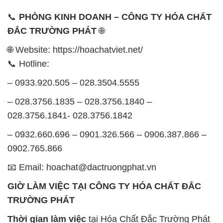
📞 Hotline:
– 0933.920.505 – 028.3504.5555
– 028.3756.1835 – 028.3756.1840 –
028.3756.1841- 028.3756.1842
– 0932.660.696 – 0901.326.566 – 0906.387.866 –
0902.765.866
📧 Email: hoachat@dactruongphat.vn
GIỜ LÀM VIỆC TẠI CÔNG TY HÓA CHẤT ĐẮC
TRƯỜNG PHÁT
Thời gian làm việc
tại Hóa Chất Đắc Trường Phát
được tổ chức như sau:
Thứ 2 đến thứ 6: Buổi sáng: từ 8h đến 11h – Buổi
chiều: từ 12h30 đến 17h