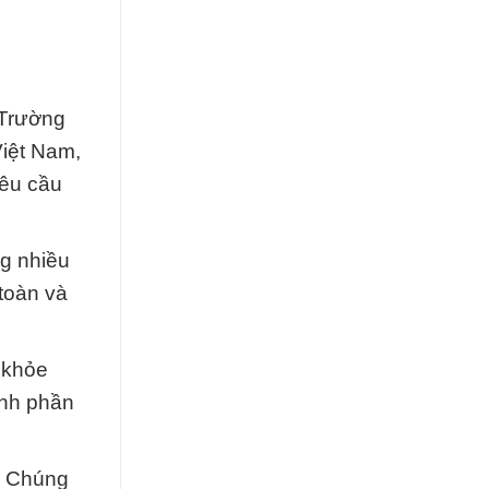
 Trường
iệt Nam,
yêu cầu
g nhiều
toàn và
 khỏe
ành phần
t. Chúng