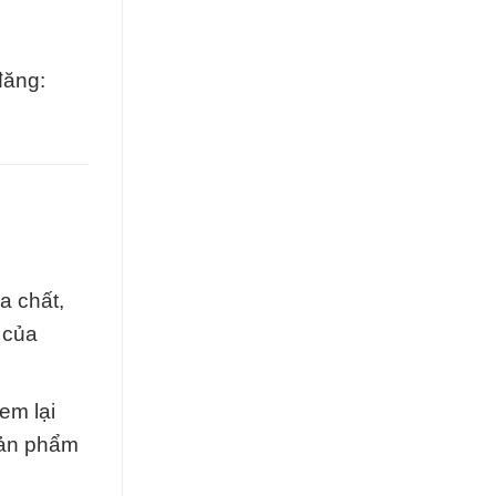
đăng:
a chất,
 của
em lại
sản phẩm