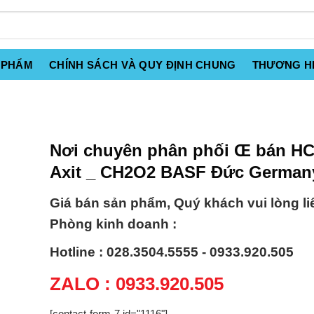
 PHẨM
CHÍNH SÁCH VÀ QUY ĐỊNH CHUNG
THƯƠNG H
Nơi chuyên phân phối Œ bán 
Axit _ CH2O2 BASF Đức German
Giá bán sản phẩm, Quý khách vui lòng li
Phòng kinh doanh :
Hotline : 028.3504.5555 - 0933.920.505
ZALO : 0933.920.505
[contact-form-7 id="1116"]