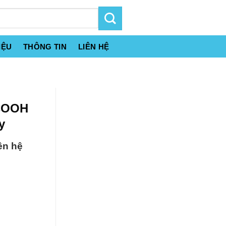
IỆU
THÔNG TIN
LIÊN HỆ
HCOOH
y
ên hệ