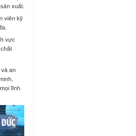
 sản xuất.
n viên kỹ
đa.
nh vực
 chất
 và an
minh,
mọi lĩnh