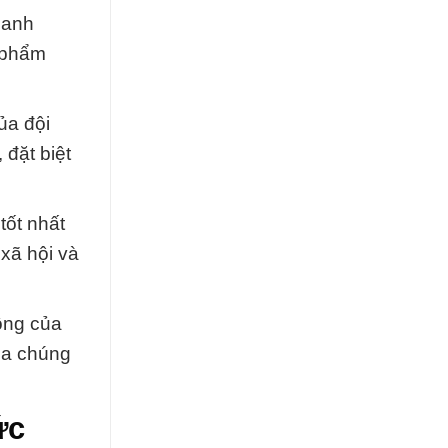
oanh
n phẩm
ủa đội
 đặt biệt
tốt nhất
xã hội và
ông của
ủa chúng
ức