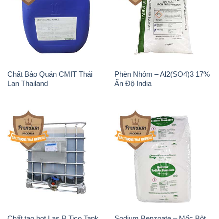
Chất Bảo Quản CMIT Thái
Phèn Nhôm – Al2(SO4)3 17%
Lan Thailand
Ấn Độ India
Chất tạo bọt Las P Tico Tank
Sodium Benzoate – Mốc Bột