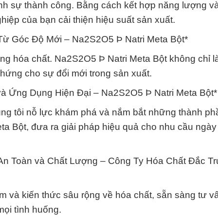
định sự thành công. Bằng cách kết hợp năng lượng v
hiệp của bạn cải thiện hiệu suất sản xuất.
Từ Góc Độ Mới – Na2S2O5 Þ Natri Meta Bột*
ụng hóa chất. Na2S2O5 Þ Natri Meta Bột không chỉ l
ứng cho sự đổi mới trong sản xuất.
à Ứng Dụng Hiện Đại – Na2S2O5 Þ Natri Meta Bột*
úng tôi nỗ lực khám phá và nắm bắt những thành p
a Bột, đưa ra giải pháp hiệu quả cho nhu cầu ngày
An Toàn và Chất Lượng – Công Ty Hóa Chất Đắc T
ệm và kiến thức sâu rộng về hóa chất, sẵn sàng tư v
ọi tình huống.