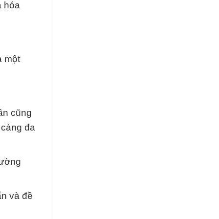
à hóa
à một
hần cũng
 càng đa
rường
ấn và đề