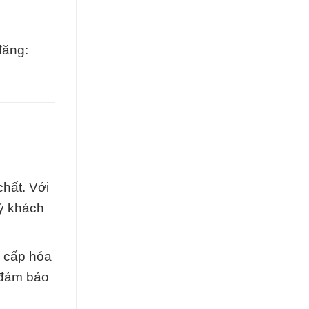
đăng:
hất. Với
uý khách
g cấp hóa
ể đảm bảo