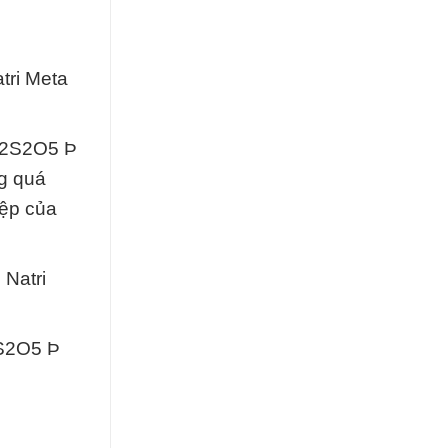
tri Meta
Na2S2O5 Þ
ng quá
iệp của
Natri
2S2O5 Þ