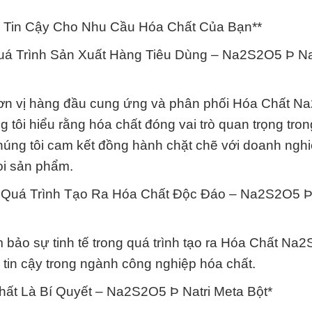
c Tin Cậy Cho Nhu Cầu Hóa Chất Của Bạn**
uá Trình Sản Xuất Hàng Tiêu Dùng – Na2S2O5 Þ Na
đơn vị hàng đầu cung ứng và phân phối Hóa Chất 
 tôi hiểu rằng hóa chất đóng vai trò quan trọng tro
 chúng tôi cam kết đồng hành chặt chẽ với doanh ngh
ọi sản phẩm.
ng Quá Trình Tạo Ra Hóa Chất Độc Đáo – Na2S2O5 Þ 
ảm bảo sự tinh tế trong quá trình tạo ra Hóa Chất Na
tin cậy trong ngành công nghiệp hóa chất.
hất Là Bí Quyết – Na2S2O5 Þ Natri Meta Bột*