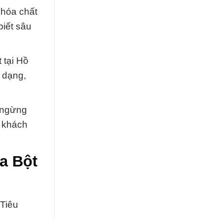
 hóa chất
biết sâu
 tại Hồ
 dạng,
g ngừng
ý khách
a Bột
Tiêu