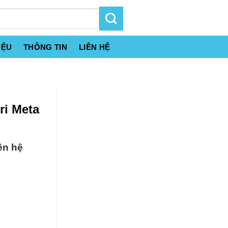
IỆU
THÔNG TIN
LIÊN HỆ
ri Meta
ên hệ