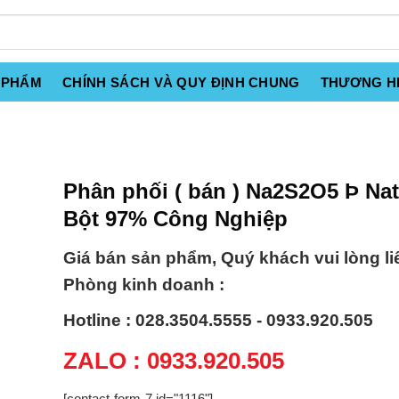
 PHẨM
CHÍNH SÁCH VÀ QUY ĐỊNH CHUNG
THƯƠNG H
Phân phối ( bán ) Na2S2O5 Þ Nat
Bột 97% Công Nghiệp
Giá bán sản phẩm, Quý khách vui lòng li
Phòng kinh doanh :
Hotline : 028.3504.5555 - 0933.920.505
ZALO : 0933.920.505
[contact-form-7 id="1116"]