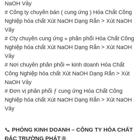
# Cty chuyên cung ứng » phân phối Hóa Chất Công
Nghiệp hóa chất Xút NaOH Dạng Rắn > Xút NaOH
Vảy
# Nơi chuyên phân phối ═ kinh doanh Hóa Chất
Công Nghiệp hóa chất Xút NaOH Dạng Rắn > Xút
NaOH Vảy
# Đơn vị phân phối ƒ cung ứng Hóa Chất Công
Nghiệp hóa chất Xút NaOH Dạng Rắn > Xút NaOH
Vảy
📞
PHÒNG KINH DOANH – CÔNG TY HÓA CHẤT
ĐẮC TRƯỜNG PHÁT
🌐
🌐 Website: https://hoachatviet.net/
📞 Hotline:
– 0933.920.505 – 028.3504.5555