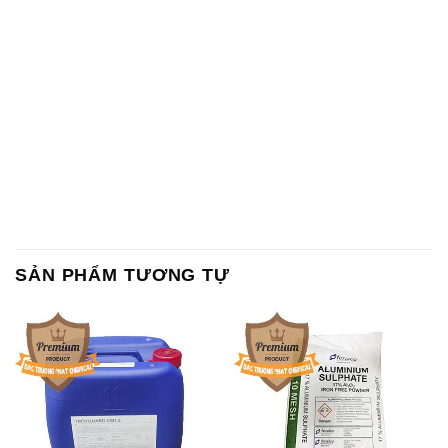
SẢN PHẨM TƯƠNG TỰ
Chất Bảo Quản CMIT Thái
Phèn Nhôm – Al2(SO4)3 17%
Lan Thailand
Ấn Độ India