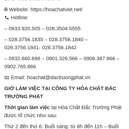
– 028.3756.1835 – 028.3756.1840 –
028.3756.1841- 028.3756.1842
– 0932.660.696 – 0901.326.566 – 0906.387.866 –
0902.765.866
📧 Email: hoachat@dactruongphat.vn
GIỜ LÀM VIỆC TẠI CÔNG TY HÓA CHẤT ĐẮC
TRƯỜNG PHÁT
Thời gian làm việc
tại Hóa Chất Đắc Trường Phát
được tổ chức như sau:
Thứ 2 đến thứ 6: Buổi sáng: từ 8h đến 11h – Buổi
chiều: từ 12h30 đến 17h
Thứ 7: Buổi sáng: từ 8h đến 11h – Buổi chiều: từ
12h30 đến 16h