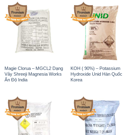
Magie Clorua – MGCL2 Dạng
KOH ( 90%) – Potassium
Vảy Shreeji Magnesia Works
Hydroxide Unid Hàn Quốc
Ấn Độ India
Korea
Sodium Percarbonate Dạng
Sodium Acetate – Natri
Bột Trung Quốc China
Acetate Trung Quốc China