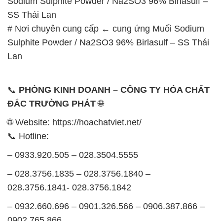
Sodium Sulphite Powder / Na2SO3 96% Birlasulf –
SS Thái Lan
# Nơi chuyên cung cấp ← cung ứng Muối Sodium
Sulphite Powder / Na2SO3 96% Birlasulf – SS Thái
Lan
📞
PHÒNG KINH DOANH – CÔNG TY HÓA CHẤT
ĐẮC TRƯỜNG PHÁT
🌐
🌐 Website: https://hoachatviet.net/
📞 Hotline:
– 0933.920.505 – 028.3504.5555
– 028.3756.1835 – 028.3756.1840 –
028.3756.1841- 028.3756.1842
– 0932.660.696 – 0901.326.566 – 0906.387.866 –
0902.765.866