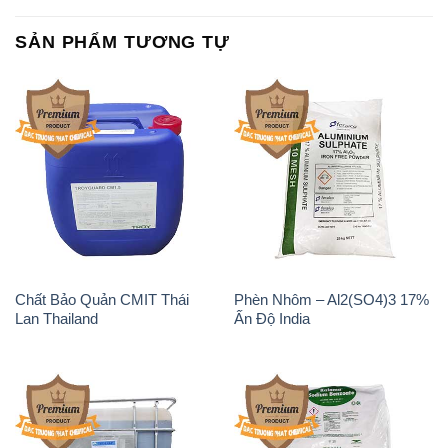
SẢN PHẨM TƯƠNG TỰ
Chất Bảo Quản CMIT Thái
Phèn Nhôm – Al2(SO4)3 17%
Lan Thailand
Ấn Độ India