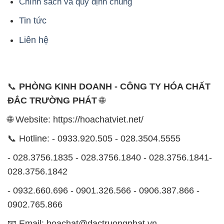
Chính sách và quy định chung
Tin tức
Liên hệ
📞
PHÒNG KINH DOANH - CÔNG TY HÓA CHẤT
ĐẮC TRƯỜNG PHÁT
🌐
🌐 Website: https://hoachatviet.net/
📞 Hotline: - 0933.920.505 - 028.3504.5555
- 028.3756.1835 - 028.3756.1840 - 028.3756.1841-
028.3756.1842
- 0932.660.696 - 0901.326.566 - 0906.387.866 -
0902.765.866
📧 Email: hoachat@dactruongphat.vn