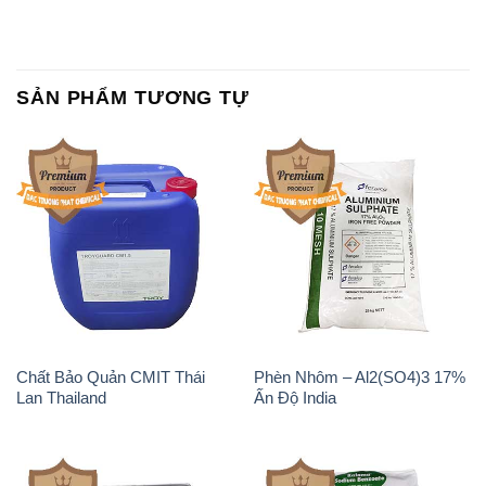
SẢN PHẨM TƯƠNG TỰ
Chất Bảo Quản CMIT Thái
Phèn Nhôm – Al2(SO4)3 17%
Lan Thailand
Ấn Độ India