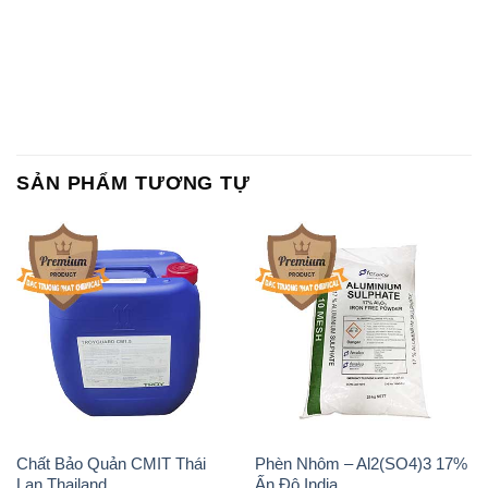
SẢN PHẨM TƯƠNG TỰ
Chất Bảo Quản CMIT Thái
Phèn Nhôm – Al2(SO4)3 17%
Lan Thailand
Ấn Độ India