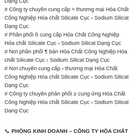
📧 Email: hoachat@dactruongphat.vn
GIỜ LÀM VIỆC TẠI CÔNG TY HÓA CHẤT ĐẮC
TRƯỜNG PHÁT
Thời gian làm việc
tại Hóa Chất Đắc Trường Phát
được tổ chức như sau:
Thứ 2 đến thứ 6: Buổi sáng: từ 8h đến 11h – Buổi
chiều: từ 12h30 đến 17h
Thứ 7: Buổi sáng: từ 8h đến 11h – Buổi chiều: từ
12h30 đến 16h
Chủ nhật: Nghỉ chủ nhật hàng tuần
Chúng tôi rất trân trọng thời gian và cam kết tuân
thủ giờ làm việc để đảm bảo sự hỗ trợ tốt nhất cho
khách hàng và đảm bảo hiệu suất công việc cao
nhất của nhân viên.