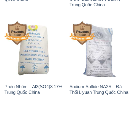
📞
PHÒNG KINH DOANH - CÔNG TY HÓA CHẤT
ĐẮC TRƯỜNG PHÁT
🌐
🌐 Website: https://hoachatviet.net/
📞 Hotline: - 0933.920.505 - 028.3504.5555
- 028.3756.1835 - 028.3756.1840 - 028.3756.1841-
028.3756.1842
- 0932.660.696 - 0901.326.566 - 0906.387.866 -
0902.765.866
📧 Email: hoachat@dactruongphat.vn
ĐỊA CHỈ