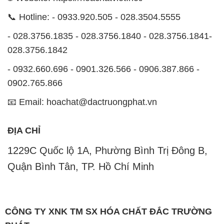
lý, tạo nên giá trị thực sự cho khách hàng.
Uy tín là nguyên tắc hàng đầu trong hoạt động kinh
doanh của chúng tôi. Chúng tôi luôn ý thức rằng mỗi
sản phẩm mà chúng tôi cung cấp cần phải đáp ứng
tiêu chuẩn chất lượng cao, đảm bảo sự hài lòng của
đối tác. Đồng thời, chúng tôi luôn đặt mức giá hợp lý,
nhằm tạo điều kiện cho sự phát triển và sự tồn tại
bền vững trên con đường phía trước.
Công ty Hóa Chất Đắc Trường Phát có khả năng đáp
ứng đa dạng các nhu cầu về hóa chất cho tất cả các
ngành nghề và lĩnh vực sản xuất tại TP. Hồ Chí Minh.
Chúng tôi đặt sứ mệnh cung cấp và phân phối những
sản phẩm hóa chất đáng tin cậy, chất lượng và có giá
thành tốt nhất.
Đội ngũ nhân viên của chúng tôi là những chuyên gia