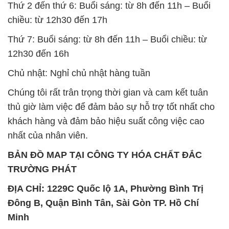
SẢN PHẨM TƯƠNG TỰ
Chất Bảo Quản CMIT Thái
Phèn Nhôm – Al2(SO4)3 17%
Lan Thailand
Ấn Độ India