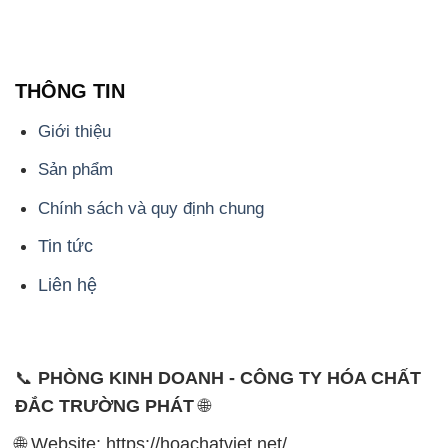
1229C Quốc lộ 1A, Phường Bình Trị Đông B,
Quận Bình Tân, TP. Hồ Chí Minh
CÔNG TY XNK TM SX HÓA CHẤT ĐẮC TRƯỜNG
PHÁT
Công ty Hóa Chất Đắc Trường Phát, hoạt động dưới
tên miền
hoachatviet.net
, tự hào là một đơn vị hàng
đầu trong lĩnh vực kinh doanh và phân phối các loại
hóa chất công nghiệp đa dạng, nhằm đáp ứng nhu
cầu sử dụng của khách hàng một cách tốt nhất.
Chúng tôi cam kết mang đến sự hài lòng và đáp ứng
mọi nhu cầu của khách hàng với tiêu chí hàng đầu.
Để đạt được mục tiêu này, chúng tôi cung cấp những
sản phẩm hóa chất chất lượng cao với giá thành hợp