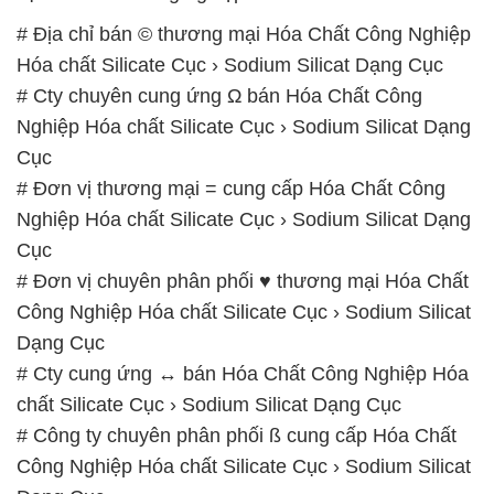
# Công ty chuyên phân phối ≥ cung ứng Hóa Chất
Công Nghiệp Hóa chất Silicate Cục › Sodium Silicat
Dạng Cục
📞
PHÒNG KINH DOANH – CÔNG TY HÓA CHẤT
ĐẮC TRƯỜNG PHÁT
🌐
🌐 Website: https://hoachatviet.net/
📞 Hotline:
– 0933.920.505 – 028.3504.5555
– 028.3756.1835 – 028.3756.1840 –
028.3756.1841- 028.3756.1842
– 0932.660.696 – 0901.326.566 – 0906.387.866 –
0902.765.866