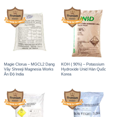
Sodium Benzoate – Mốc Bột
Sodium Bicarbonate – Bicar
Chữ Cam Food Grade Trung
NaHCO3 Food Grade 3 Chữ
Quốc China
GGG Bao Jumbo ( Bành )
Trung Quốc China