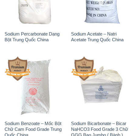
Phèn Nhôm – Al2(SO4)3 17%
Sodium Sulfide NA2S – Đá
Trung Quốc China
Thối Liyuan Trung Quốc China
THÔNG TIN
Giới thiệu
Sản phẩm
Chính sách và quy định chung
Tin tức
Liên hệ