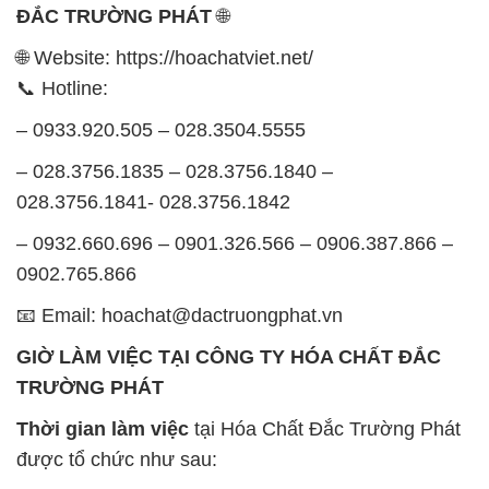
BẢN ĐỒ MAP TẠI CÔNG TY HÓA CHẤT ĐẮC
TRƯỜNG PHÁT
ĐỊA CHỈ: 1229C Quốc lộ 1A, Phường Bình Trị
Đông B, Quận Bình Tân, Sài Gòn TP. Hồ Chí
Minh