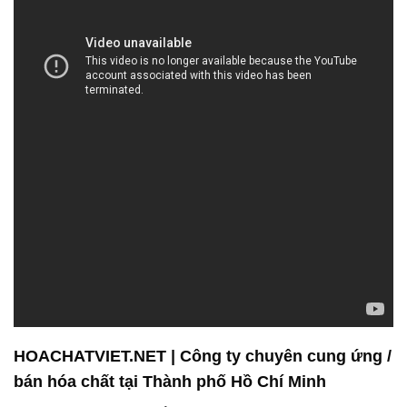
khách hàng, chúng tôi cam kết đem lại giải pháp
hóa chất tốt nhất cho nhu cầu của bạn.
Với kinh nghiệm và kiến thức sâu rộng trong ngành
công nghiệp hóa chất, chúng tôi cung cấp các sản
phẩm và dịch vụ chất lượng nhất cho các ngành
công nghiệp khác nhau. Chúng tôi không chỉ quan
tâm đến sự an toàn của người sử dụng mà còn đặt
biệt chú trọng đến việc đảm bảo rằng sản phẩm của
chúng tôi không gây hại cho môi trường.
Công ty Hóa Chất Đắc Trường Phát cung cấp một
loạt các sản phẩm hóa chất đa dạng, phục vụ nhiều
ngành công nghiệp khác nhau. Chúng tôi không chỉ
là đơn vị cung cấp sản phẩm chất lượng mà còn là
đối tác đồng hành đáng tin cậy của bạn. Đến với
chúng tôi, bạn có thể tin tưởng vào chất lượng và