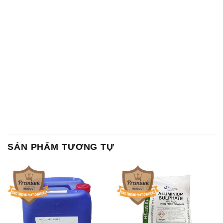
Chất tạo bọt Las P Tico Tank
Sodium Benzoate – Mốc Bột
IBC Bồn Việt Nam
Kalama Food Grade Mỹ Usa
Magie Clorua – MGCL2 Dạng
KOH ( 90%) – Potassium
Vảy Shreeji Magnesia Works
Hydroxide Unid Hàn Quốc
Ấn Độ India
Korea