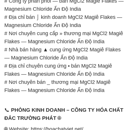
# Công ty phân phối — bán MgCl2 Magiê Flakes —
Magnesium Chloride Ấn Độ India
# Địa chỉ bán ⌡ kinh doanh MgCl2 Magiê Flakes —
Magnesium Chloride Ấn Độ India
# Nơi chuyên cung cấp » thương mại MgCl2 Magiê
Flakes — Magnesium Chloride Ấn Độ India
# Nhà bán hàng ▲ cung ứng MgCl2 Magiê Flakes
— Magnesium Chloride Ấn Độ India
# Địa chỉ chuyên cung ứng • bán MgCl2 Magiê
Flakes — Magnesium Chloride Ấn Độ India
# Nơi chuyên bán _ thương mại MgCl2 Magiê
Flakes — Magnesium Chloride Ấn Độ India
📞
PHÒNG KINH DOANH – CÔNG TY HÓA CHẤT
ĐẮC TRƯỜNG PHÁT
🌐
🌐 Website: https://hoachatviet.net/