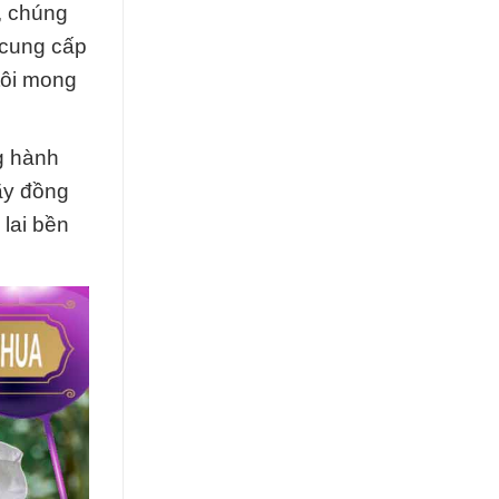
, chúng
 cung cấp
tôi mong
g hành
ãy đồng
lai bền