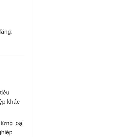
đăng:
tiêu
iệp khác
từng loại
ghiệp