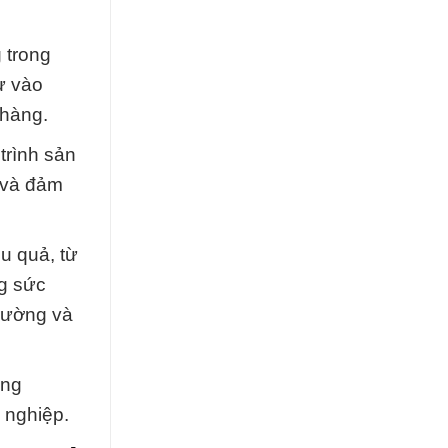
 trong
ư vào
 hàng.
trình sản
 và đảm
u quả, từ
ng sức
trường và
ông
 nghiệp.