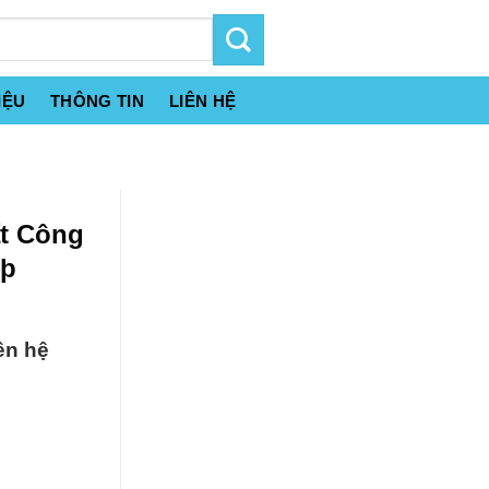
IỆU
THÔNG TIN
LIÊN HỆ
ất Công
 þ
ên hệ