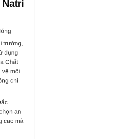
Natri
Nóng
i trường,
sử dụng
óa Chất
 vệ môi
ông chỉ
Đắc
 chọn an
ng cao mà