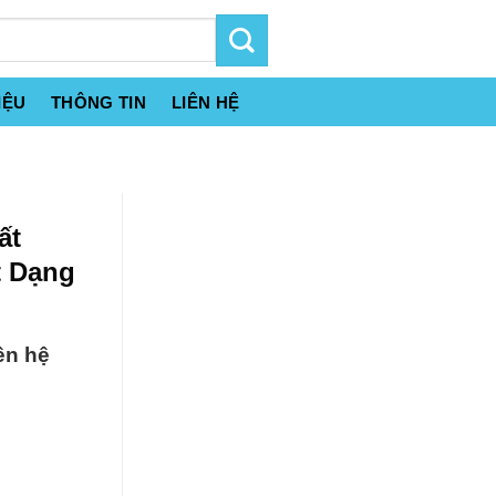
IỆU
THÔNG TIN
LIÊN HỆ
ất
t Dạng
ên hệ