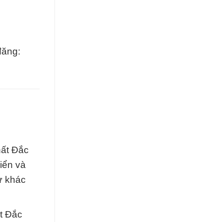
đăng:
hất Đắc
iển và
ự khác
t Đắc