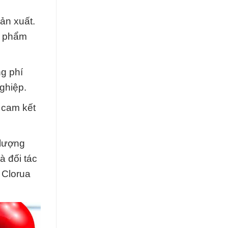
ản xuất.
ản phẩm
ng phí
ghiệp.
i cam kết
 lượng
à đối tác
 Clorua