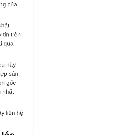
ọng của
chất
tín trên
i qua
ều này
hợp sản
ồn gốc
g nhất
y liên hệ