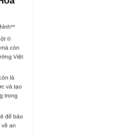
 Hóa
hỉnh**
Bột ©
i mà còn
rường Việt
còn là
ớc và tạo
g trong
hẽ để bảo
t về an