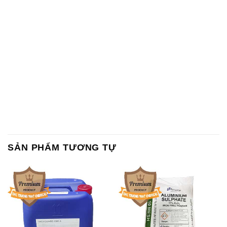
SẢN PHẨM TƯƠNG TỰ
Chất Bảo Quản CMIT Thái
Phèn Nhôm – Al2(SO4)3 17%
Lan Thailand
Ấn Độ India