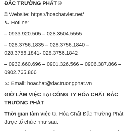
– 028.3756.1835 – 028.3756.1840 –
028.3756.1841- 028.3756.1842
– 0932.660.696 – 0901.326.566 – 0906.387.866 –
0902.765.866
📧 Email: hoachat@dactruongphat.vn
GIỜ LÀM VIỆC TẠI CÔNG TY HÓA CHẤT ĐẮC
TRƯỜNG PHÁT
Thời gian làm việc
tại Hóa Chất Đắc Trường Phát
được tổ chức như sau:
Thứ 2 đến thứ 6: Buổi sáng: từ 8h đến 11h – Buổi
chiều: từ 12h30 đến 17h
Thứ 7: Buổi sáng: từ 8h đến 11h – Buổi chiều: từ
12h30 đến 16h