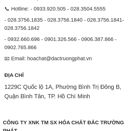
- 0932.660.696 - 0901.326.566 - 0906.387.866 -
0902.765.866
📧 Email: hoachat@dactruongphat.vn
ĐỊA CHỈ
1229C Quốc lộ 1A, Phường Bình Trị Đông B,
Quận Bình Tân, TP. Hồ Chí Minh
CÔNG TY XNK TM SX HÓA CHẤT ĐẮC TRƯỜNG
PHÁT
Công ty Hóa Chất Đắc Trường Phát, hoạt động dưới
tên miền
hoachatviet.net
, tự hào là một đơn vị hàng
đầu trong lĩnh vực kinh doanh và phân phối các loại
hóa chất công nghiệp đa dạng, nhằm đáp ứng nhu