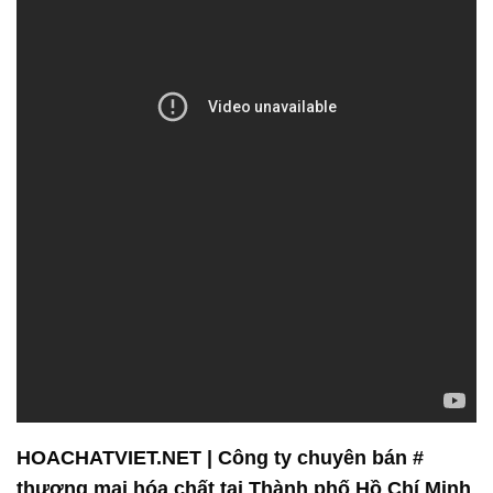
HOACHATVIET.NET | Công ty chuyên bán #
thương mại hóa chất tại Thành phố Hồ Chí Minh
Công Ty Hóa Chất Đắc Trường Phát là đơn vị
chuyên kinh doanh và phân phối hóa chất với cam
kết đem lại những sản phẩm chất lượng và dịch vụ
tận tâm cho khách hàng. Chúng tôi tự hào là đối tác