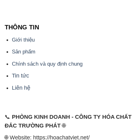
Giới thiệu
Sản phẩm
Chính sách và quy định chung
Tin tức
Liên hệ
📞
PHÒNG KINH DOANH - CÔNG TY HÓA CHẤT
ĐẮC TRƯỜNG PHÁT
🌐
🌐 Website: https://hoachatviet.net/
📞 Hotline: - 0933.920.505 - 028.3504.5555
- 028.3756.1835 - 028.3756.1840 - 028.3756.1841-
028.3756.1842