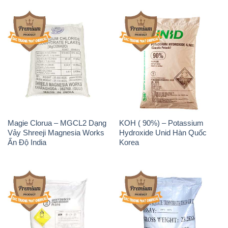
Magie Clorua – MGCL2 Dạng
KOH ( 90%) – Potassium
Vảy Shreeji Magnesia Works
Hydroxide Unid Hàn Quốc
Ấn Độ India
Korea
Sodium Percarbonate Dạng
Sodium Acetate – Natri