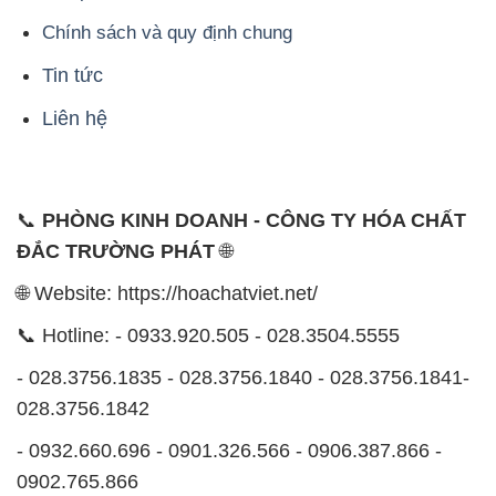
📞
PHÒNG KINH DOANH - CÔNG TY HÓA CHẤT
ĐẮC TRƯỜNG PHÁT
🌐
🌐 Website: https://hoachatviet.net/
📞 Hotline: - 0933.920.505 - 028.3504.5555
- 028.3756.1835 - 028.3756.1840 - 028.3756.1841-
028.3756.1842
- 0932.660.696 - 0901.326.566 - 0906.387.866 -
0902.765.866
📧 Email: hoachat@dactruongphat.vn
ĐỊA CHỈ