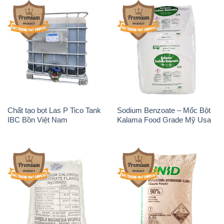
Chất tạo bọt Las P Tico Tank
Sodium Benzoate – Mốc Bột
IBC Bồn Việt Nam
Kalama Food Grade Mỹ Usa
Magie Clorua – MGCL2 Dạng
KOH ( 90%) – Potassium
Vảy Shreeji Magnesia Works
Hydroxide Unid Hàn Quốc
Ấn Độ India
Korea