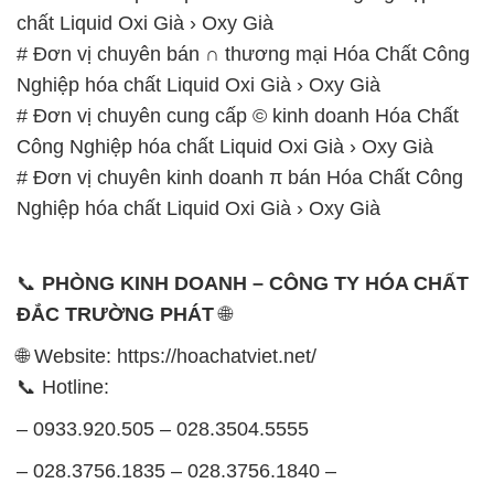
Công Nghiệp hóa chất Liquid Oxi Già › Oxy Già
# Đơn vị chuyên kinh doanh π bán Hóa Chất Công
Nghiệp hóa chất Liquid Oxi Già › Oxy Già
📞
PHÒNG KINH DOANH – CÔNG TY HÓA CHẤT
ĐẮC TRƯỜNG PHÁT
🌐
🌐 Website: https://hoachatviet.net/
📞 Hotline:
– 0933.920.505 – 028.3504.5555
– 028.3756.1835 – 028.3756.1840 –
028.3756.1841- 028.3756.1842
– 0932.660.696 – 0901.326.566 – 0906.387.866 –
0902.765.866
📧 Email: hoachat@dactruongphat.vn