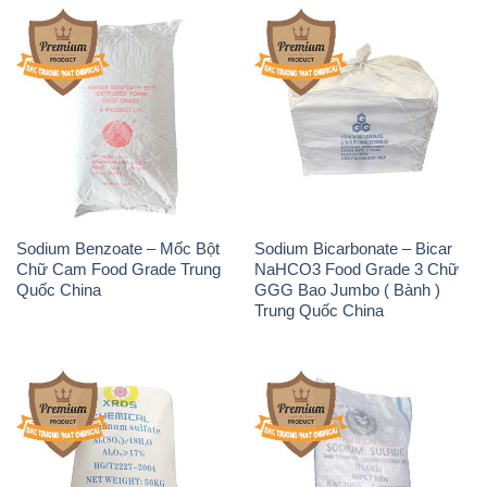
Sodium Benzoate – Mốc Bột
Sodium Bicarbonate – Bicar
Chữ Cam Food Grade Trung
NaHCO3 Food Grade 3 Chữ
Quốc China
GGG Bao Jumbo ( Bành )
Trung Quốc China
Phèn Nhôm – Al2(SO4)3 17%
Sodium Sulfide NA2S – Đá