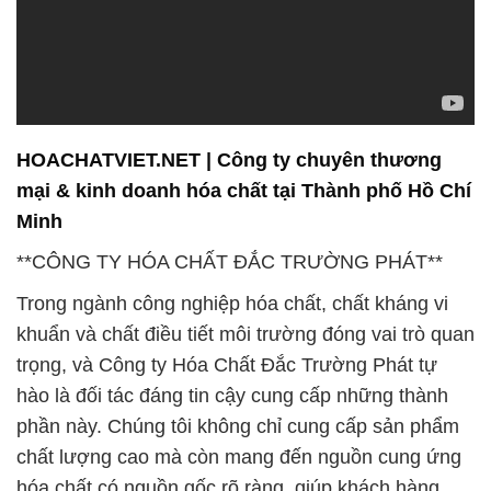
HOACHATVIET.NET | Công ty chuyên thương
mại & kinh doanh hóa chất tại Thành phố Hồ Chí
Minh
**CÔNG TY HÓA CHẤT ĐẮC TRƯỜNG PHÁT**
Trong ngành công nghiệp hóa chất, chất kháng vi
khuẩn và chất điều tiết môi trường đóng vai trò quan
trọng, và Công ty Hóa Chất Đắc Trường Phát tự
hào là đối tác đáng tin cậy cung cấp những thành
phần này. Chúng tôi không chỉ cung cấp sản phẩm
chất lượng cao mà còn mang đến nguồn cung ứng
hóa chất có nguồn gốc rõ ràng, giúp khách hàng
yên tâm về nguồn gốc và chất lượng của sản phẩm.
Tại Công ty Đắc Trường Phát, chúng tôi cam kết
không chỉ mang lại sản phẩm chất lượng cao mà
còn cung cấp dịch vụ tận tâm và hỗ trợ đáng tin cậy.