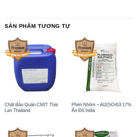
SẢN PHẨM TƯƠNG TỰ
Chất Bảo Quản CMIT Thái
Phèn Nhôm – Al2(SO4)3 17%
Lan Thailand
Ấn Độ India