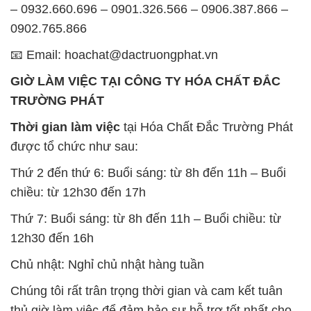
– 0932.660.696 – 0901.326.566 – 0906.387.866 –
0902.765.866
📧 Email: hoachat@dactruongphat.vn
GIỜ LÀM VIỆC TẠI CÔNG TY HÓA CHẤT ĐẮC
TRƯỜNG PHÁT
Thời gian làm việc
tại Hóa Chất Đắc Trường Phát
được tổ chức như sau:
Thứ 2 đến thứ 6: Buổi sáng: từ 8h đến 11h – Buổi
chiều: từ 12h30 đến 17h
Thứ 7: Buổi sáng: từ 8h đến 11h – Buổi chiều: từ
12h30 đến 16h
Chủ nhật: Nghỉ chủ nhật hàng tuần
Chúng tôi rất trân trọng thời gian và cam kết tuân
thủ giờ làm việc để đảm bảo sự hỗ trợ tốt nhất cho