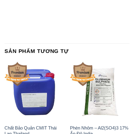
SẢN PHẨM TƯƠNG TỰ
Chất Bảo Quản CMIT Thái
Phèn Nhôm – Al2(SO4)3 17%
Lan Thailand
Ấn Độ India