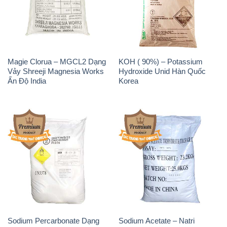
Magie Clorua – MGCL2 Dạng
KOH ( 90%) – Potassium
Vảy Shreeji Magnesia Works
Hydroxide Unid Hàn Quốc
Ấn Độ India
Korea
Sodium Percarbonate Dạng
Sodium Acetate – Natri