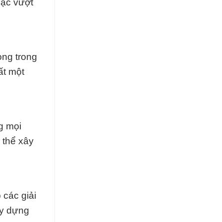
oặc vượt
ọng trong
ất một
g mọi
 thể xây
 các giải
ây dựng