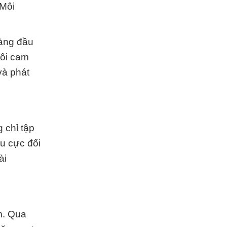
 Môi
hàng đầu
tôi cam
và phát
 chỉ tập
u cực đối
ài
m. Qua