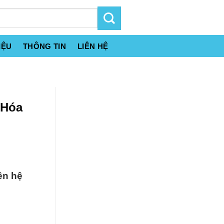
IỆU
THÔNG TIN
LIÊN HỆ
 Hóa
ên hệ