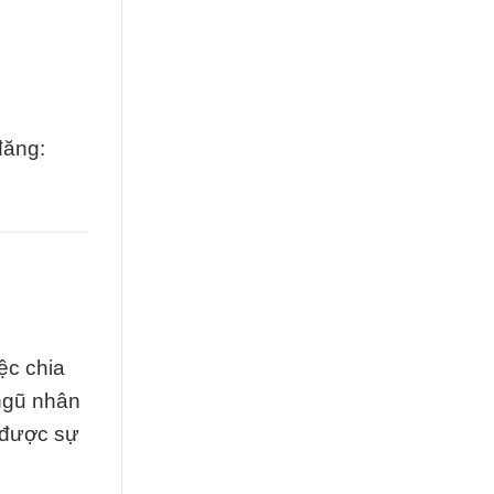
đăng:
ệc chia
 ngũ nhân
 được sự