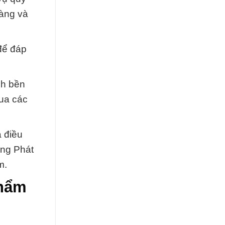
hàng và
để đáp
ch bền
qua các
à điều
ờng Phát
m.
Phẩm