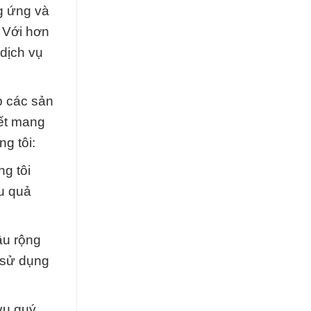
g ứng và
. Với hơn
dịch vụ
p các sản
kết mang
g tôi:
g tôi
u quả
âu rộng
 sử dụng
vụ quý