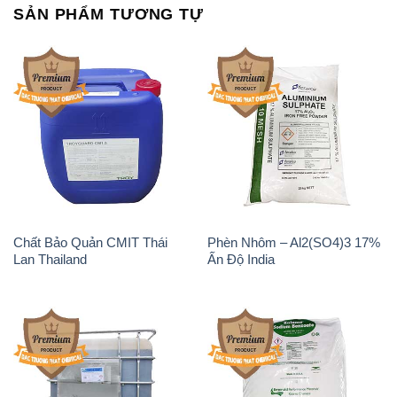
SẢN PHẨM TƯƠNG TỰ
Chất Bảo Quản CMIT Thái
Phèn Nhôm – Al2(SO4)3 17%
Lan Thailand
Ấn Độ India