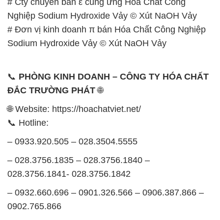
# Cty chuyên bán ε cung ứng Hóa Chất Công
Nghiệp Sodium Hydroxide Vảy © Xút NaOH Vảy
# Đơn vị kinh doanh π bán Hóa Chất Công Nghiệp
Sodium Hydroxide Vảy © Xút NaOH Vảy
📞
PHÒNG KINH DOANH – CÔNG TY HÓA CHẤT
ĐẮC TRƯỜNG PHÁT
🌐
🌐 Website: https://hoachatviet.net/
📞 Hotline:
– 0933.920.505 – 028.3504.5555
– 028.3756.1835 – 028.3756.1840 –
028.3756.1841- 028.3756.1842
– 0932.660.696 – 0901.326.566 – 0906.387.866 –
0902.765.866