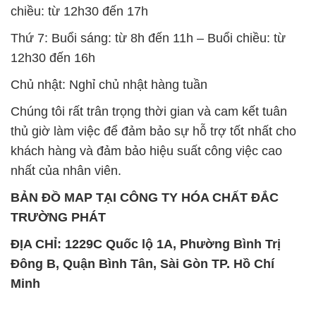
Chất Bảo Quản CMIT Thái
Phèn Nhôm – Al2(SO4)3 17%
Lan Thailand
Ấn Độ India