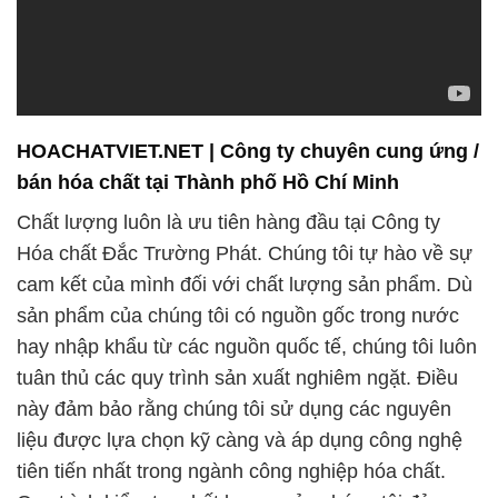
vấn và hỗ trợ khách hàng trong việc sử dụng sản
phẩm một cách hiệu quả và an toàn. Đồng thời,
chúng tôi luôn tuân thủ nghiêm ngặt các quy định về
môi trường và an toàn lao động để bảo vệ sức khỏe
và môi trường làm việc của tất cả nhân viên và đối
tác.
**Mối Quan Hệ Đối Tác Bền Vững**
Chúng tôi xem mối quan hệ đối tác là yếu tố quan
trọng để đảm bảo sự bền vững trong kinh doanh.
Chúng tôi cam kết xây dựng và duy trì mối quan hệ
đối tác bền vững với các khách hàng, nhà cung cấp,
và các đối tác khác trong ngành công nghiệp hóa
chất. Chúng tôi hiểu rằng sự hợp tác chặt chẽ và
tôn trọng giữa chúng tôi và đối tác là điều quan
trọng để đạt được thành công chung.