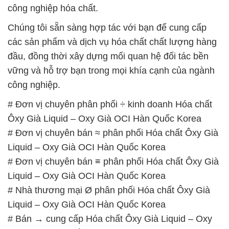
Ôxy Già Liquid – Oxy Già OCI Hàn Quốc Korea
# Địa chỉ bán Þ kinh doanh Hóa chất Ôxy Già Liquid
– Oxy Già OCI Hàn Quốc Korea
📞
PHÒNG KINH DOANH – CÔNG TY HÓA CHẤT
ĐẮC TRƯỜNG PHÁT
🌐
🌐 Website: https://hoachatviet.net/
📞 Hotline:
– 0933.920.505 – 028.3504.5555
– 028.3756.1835 – 028.3756.1840 –
028.3756.1841- 028.3756.1842
– 0932.660.696 – 0901.326.566 – 0906.387.866 –
0902.765.866
📧 Email: hoachat@dactruongphat.vn