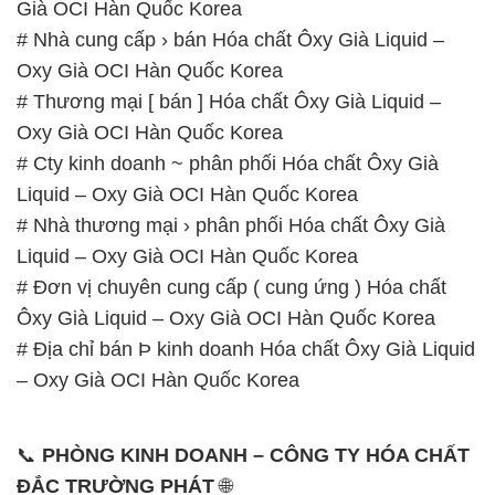
GIỜ LÀM VIỆC TẠI CÔNG TY HÓA CHẤT ĐẮC
TRƯỜNG PHÁT
Thời gian làm việc
tại Hóa Chất Đắc Trường Phát
được tổ chức như sau:
Thứ 2 đến thứ 6: Buổi sáng: từ 8h đến 11h – Buổi
chiều: từ 12h30 đến 17h
Thứ 7: Buổi sáng: từ 8h đến 11h – Buổi chiều: từ
12h30 đến 16h
Chủ nhật: Nghỉ chủ nhật hàng tuần
Chúng tôi rất trân trọng thời gian và cam kết tuân
thủ giờ làm việc để đảm bảo sự hỗ trợ tốt nhất cho
khách hàng và đảm bảo hiệu suất công việc cao
nhất của nhân viên.
BẢN ĐỒ MAP TẠI CÔNG TY HÓA CHẤT ĐẮC