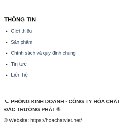
Quận Bình Tân, TP. Hồ Chí Minh
CÔNG TY XNK TM SX HÓA CHẤT ĐẮC TRƯỜNG
PHÁT
Công ty Hóa Chất Đắc Trường Phát, hoạt động dưới
tên miền
hoachatviet.net
, tự hào là một đơn vị hàng
đầu trong lĩnh vực kinh doanh và phân phối các loại
hóa chất công nghiệp đa dạng, nhằm đáp ứng nhu
cầu sử dụng của khách hàng một cách tốt nhất.
Chúng tôi cam kết mang đến sự hài lòng và đáp ứng
mọi nhu cầu của khách hàng với tiêu chí hàng đầu.
Để đạt được mục tiêu này, chúng tôi cung cấp những
sản phẩm hóa chất chất lượng cao với giá thành hợp
lý, tạo nên giá trị thực sự cho khách hàng.