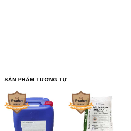
Chất tạo bọt Las P Tico Tank
Sodium Benzoate – Mốc Bột
IBC Bồn Việt Nam
Kalama Food Grade Mỹ Usa
Magie Clorua – MGCL2 Dạng
KOH ( 90%) – Potassium
Vảy Shreeji Magnesia Works
Hydroxide Unid Hàn Quốc
Ấn Độ India
Korea