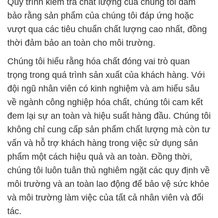
Chúng tôi luôn lắng nghe và đáp ứng nhu cầu của
đối tác, đồng thời cung cấp giải pháp và dịch vụ tốt
nhất để hỗ trợ họ trong việc đạt được mục tiêu kinh
doanh. Chúng tôi tin rằng mối quan hệ đối tác bền
vững sẽ tạo ra lợi ích lâu dài cho cả hai bên và góp
phần vào sự phát triển và thịnh vượng của ngành
công nghiệp hóa chất.
Chúng tôi sẵn sàng hợp tác với bạn để cung cấp
các sản phẩm và dịch vụ hóa chất chất lượng hàng
đầu, đồng thời xây dựng mối quan hệ đối tác bền
vững và hỗ trợ bạn trong mọi khía cạnh của ngành
công nghiệp.
# Đơn vị chuyên phân phối ÷ kinh doanh Hóa chất
Ôxy Già Liquid – Oxy Già OCI Hàn Quốc Korea
# Đơn vị chuyên bán ≈ phân phối Hóa chất Ôxy Già