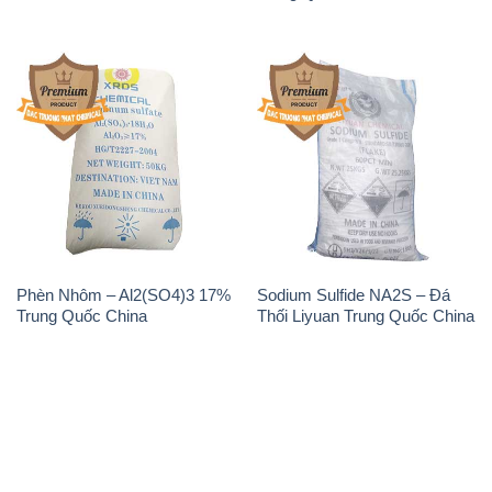
📞
PHÒNG KINH DOANH - CÔNG TY HÓA CHẤT
ĐẮC TRƯỜNG PHÁT
🌐
🌐 Website: https://hoachatviet.net/
📞 Hotline: - 0933.920.505 - 028.3504.5555
- 028.3756.1835 - 028.3756.1840 - 028.3756.1841-
028.3756.1842
- 0932.660.696 - 0901.326.566 - 0906.387.866 -
0902.765.866
📧 Email: hoachat@dactruongphat.vn
ĐỊA CHỈ
1229C Quốc lộ 1A, Phường Bình Trị Đông B,