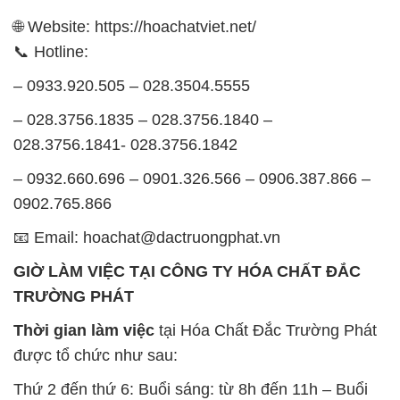
TRƯỜNG PHÁT
ĐỊA CHỈ: 1229C Quốc lộ 1A, Phường Bình Trị
Đông B, Quận Bình Tân, Sài Gòn TP. Hồ Chí
Minh
SẢN PHẨM TƯƠNG TỰ