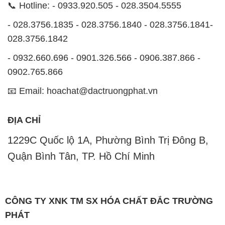
Uy tín là nguyên tắc hàng đầu trong hoạt động kinh
doanh của chúng tôi. Chúng tôi luôn ý thức rằng mỗi
sản phẩm mà chúng tôi cung cấp cần phải đáp ứng
tiêu chuẩn chất lượng cao, đảm bảo sự hài lòng của
đối tác. Đồng thời, chúng tôi luôn đặt mức giá hợp lý,
nhằm tạo điều kiện cho sự phát triển và sự tồn tại
bền vững trên con đường phía trước.
Công ty Hóa Chất Đắc Trường Phát có khả năng đáp
ứng đa dạng các nhu cầu về hóa chất cho tất cả các
ngành nghề và lĩnh vực sản xuất tại TP. Hồ Chí Minh.
Chúng tôi đặt sứ mệnh cung cấp và phân phối những
sản phẩm hóa chất đáng tin cậy, chất lượng và có giá
thành tốt nhất.
Đội ngũ nhân viên của chúng tôi là những chuyên gia
giàu kinh nghiệm, luôn sẵn sàng tư vấn và hỗ trợ