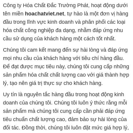
khách hàng một cách chuyên nghiệp. Chúng tôi cam
kết mang đến sự hài lòng và thành công cho khách
hàng.
Để biết thêm thông tin chi tiết và được tư vấn, quý
khách hàng có thể truy cập vào trang web của chúng
tôi tại địa chỉ hoachatviet.net. Chúng tôi rất mong
được phục vụ và xây dựng mối quan hệ cùng phát
triển lâu dài với quý khách hàng.
Bản quyền © 2016 hoachatviet.net
CÔNG TY XNK TM SX HÓA CHẤT ĐẮC TRƯỜNG PHÁT
Giấy chứng nhận Đăng ký Kinh doanh số 0304188681 do Sở Kế
hoạch và Đầu tư Thành phố Hồ Chí Minh cấp ngày 19-01-2017