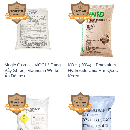
Sodium Benzoate – Mốc Bột
Sodium Bicarbonate – Bicar
Chữ Cam Food Grade Trung
NaHCO3 Food Grade 3 Chữ
Quốc China
GGG Bao Jumbo ( Bành )
Trung Quốc China
Phèn Nhôm – Al2(SO4)3 17%
Sodium Sulfide NA2S – Đá
Trung Quốc China
Thối Liyuan Trung Quốc China