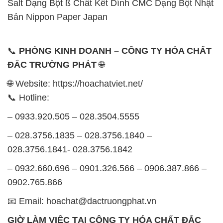
Salt Dạng Bột ß Chất Kết Dính CMC Dạng Bột Nhật
Bản Nippon Paper Japan
📞
PHÒNG KINH DOANH – CÔNG TY HÓA CHẤT
ĐẮC TRƯỜNG PHÁT
🌐
🌐 Website: https://hoachatviet.net/
📞 Hotline:
– 0933.920.505 – 028.3504.5555
– 028.3756.1835 – 028.3756.1840 –
028.3756.1841- 028.3756.1842
– 0932.660.696 – 0901.326.566 – 0906.387.866 –
0902.765.866
📧 Email: hoachat@dactruongphat.vn
GIỜ LÀM VIỆC TẠI CÔNG TY HÓA CHẤT ĐẮC