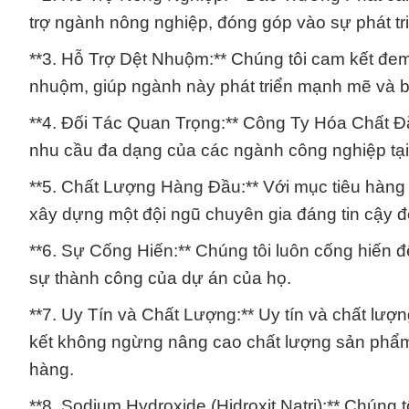
trợ ngành nông nghiệp, đóng góp vào sự phát t
**3. Hỗ Trợ Dệt Nhuộm:** Chúng tôi cam kết đem 
nhuộm, giúp ngành này phát triển mạnh mẽ và 
**4. Đối Tác Quan Trọng:** Công Ty Hóa Chất Đắ
nhu cầu đa dạng của các ngành công nghiệp tại 
**5. Chất Lượng Hàng Đầu:** Với mục tiêu hàng 
xây dựng một đội ngũ chuyên gia đáng tin cậy đ
**6. Sự Cống Hiến:** Chúng tôi luôn cống hiến
sự thành công của dự án của họ.
**7. Uy Tín và Chất Lượng:** Uy tín và chất lượ
kết không ngừng nâng cao chất lượng sản phẩm
hàng.
**8. Sodium Hydroxide (Hidroxit Natri):** Chúng t