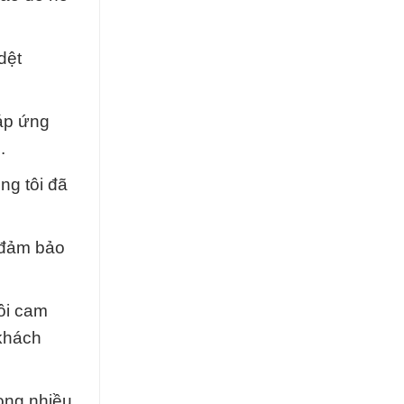
dệt
đáp ứng
.
ng tôi đã
 đảm bảo
tôi cam
khách
rong nhiều