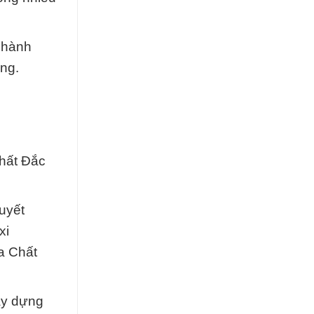
 hành
àng.
hất Đắc
quyết
xi
a Chất
ây dựng