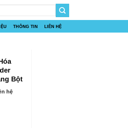
IỆU
THÔNG TIN
LIÊN HỆ
 Hóa
der
ạng Bột
ên hệ