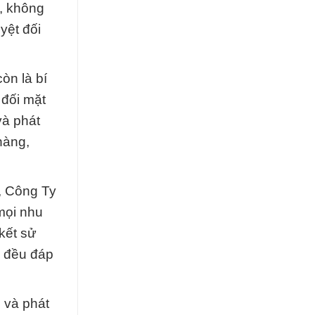
t, không
yệt đối
òn là bí
 đối mặt
và phát
hàng,
, Công Ty
mọi nhu
kết sử
m đều đáp
 và phát