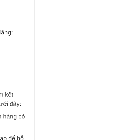
đăng:
m kết
ưới đây:
h hàng có
cao để hỗ