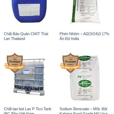
Chất Bảo Quản CMIT Thái
Phèn Nhôm – Al2(SO4)3 17%
Lan Thailand
Ấn Độ India
Chất tạo bọt Las P Tico Tank
Sodium Benzoate – Mốc Bột
IBC Bồn Việt Nam
Kalama Food Grade Mỹ Usa