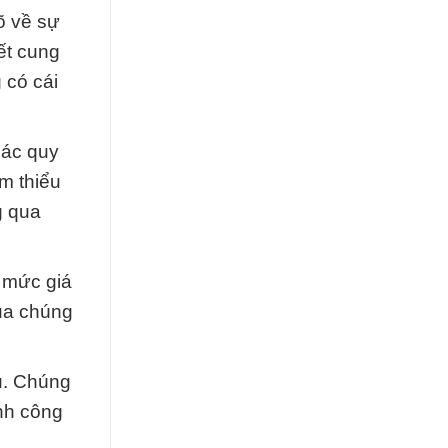
õ về sự
ết cung
 có cái
các quy
m thiểu
g qua
i mức giá
của chúng
u. Chúng
ành công