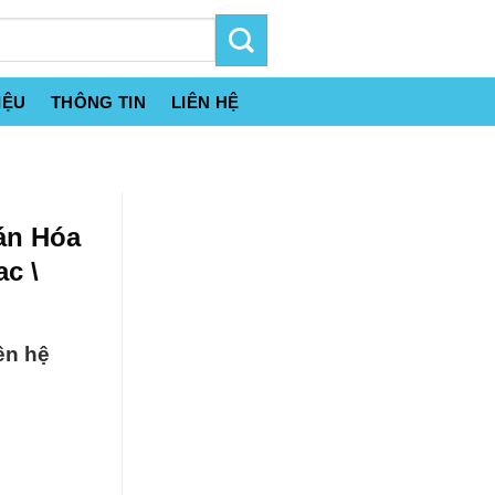
IỆU
THÔNG TIN
LIÊN HỆ
án Hóa
c \
ên hệ