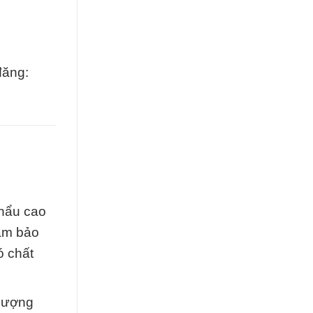
đăng:
hẩu cao
đảm bảo
ó chất
 lượng