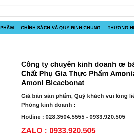
 PHẨM
CHÍNH SÁCH VÀ QUY ĐỊNH CHUNG
THƯƠNG H
Công ty chuyên kinh doanh œ b
Chất Phụ Gia Thực Phẩm Amonia
Amoni Bicacbonat
Giá bán sản phẩm, Quý khách vui lòng li
Phòng kinh doanh :
Hotline : 028.3504.5555 - 0933.920.505
ZALO : 0933.920.505