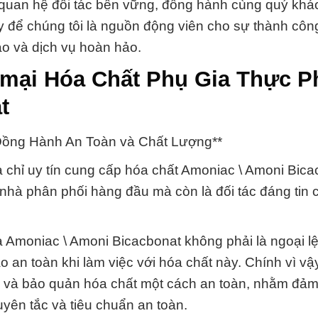
ối quan hệ đối tác bền vững, đồng hành cùng quý kh
y để chúng tôi là nguồn động viên cho sự thành côn
ao và dịch vụ hoàn hảo.
 mại Hóa Chất Phụ Gia Thực 
t
Đồng Hành An Toàn và Chất Lượng**
 chỉ uy tín cung cấp hóa chất Amoniac \ Amoni Bicac
nhà phân phối hàng đầu mà còn là đối tác đáng tin 
và Amoniac \ Amoni Bicacbonat không phải là ngoại l
o an toàn khi làm việc với hóa chất này. Chính vì vậ
g và bảo quản hóa chất một cách an toàn, nhằm đả
uyên tắc và tiêu chuẩn an toàn.