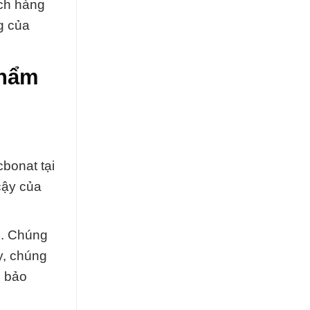
ách hàng
g của
Phẩm
bonat tại
cậy của
ệ. Chúng
y, chúng
m bảo