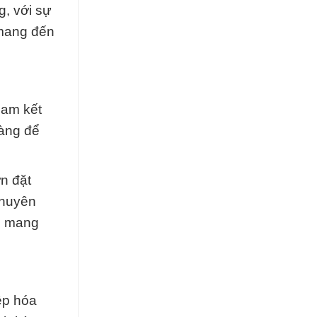
g, với sự
 mang đến
cam kết
hàng để
n đặt
chuyên
, mang
ệp hóa