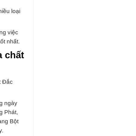
iều loại
ng việc
ốt nhất.
 chất
t Đắc
ng ngày
g Phát,
ạng Bột
y.