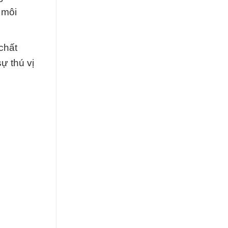
 môi
chất
ự thú vị