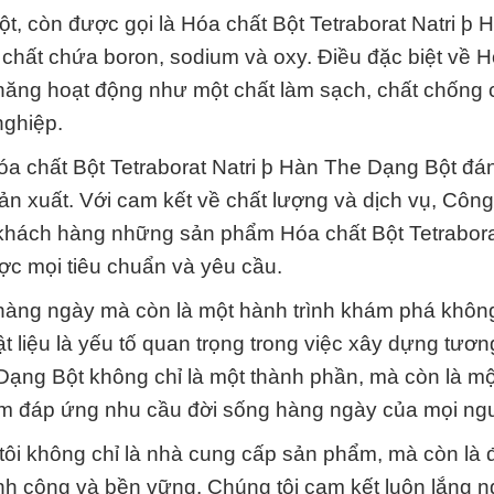
t, còn được gọi là Hóa chất Bột Tetraborat Natri þ 
chất chứa boron, sodium và oxy. Điều đặc biệt về H
 năng hoạt động như một chất làm sạch, chất chống 
nghiệp.
óa chất Bột Tetraborat Natri þ Hàn The Dạng Bột đán
sản xuất. Với cam kết về chất lượng và dịch vụ, Côn
ách hàng những sản phẩm Hóa chất Bột Tetraborat
c mọi tiêu chuẩn và yêu cầu.
 hàng ngày mà còn là một hành trình khám phá khôn
ật liệu là yếu tố quan trọng trong việc xây dựng tương
 Dạng Bột không chỉ là một thành phần, mà còn là m
hẩm đáp ứng nhu cầu đời sống hàng ngày của mọi ng
ôi không chỉ là nhà cung cấp sản phẩm, mà còn là đ
nh công và bền vững. Chúng tôi cam kết luôn lắng 