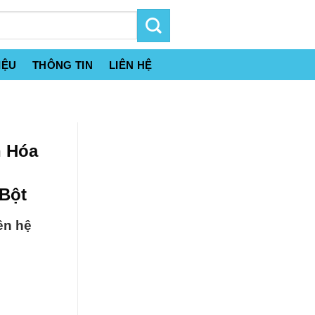
IỆU
THÔNG TIN
LIÊN HỆ
n Hóa
 Bột
ên hệ