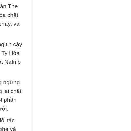
Hàn The
óa chất
cháy, và
g tin cậy
g Ty Hóa
 Natri þ
g ngừng.
 lai chất
ột phần
ười.
ối tác
nghe và