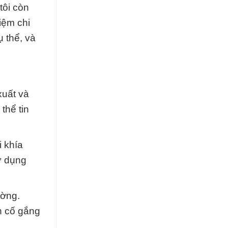
tôi còn
iệm chi
ụ thể, và
xuất và
thể tin
i khía
ử dụng
ường.
ôn cố gắng