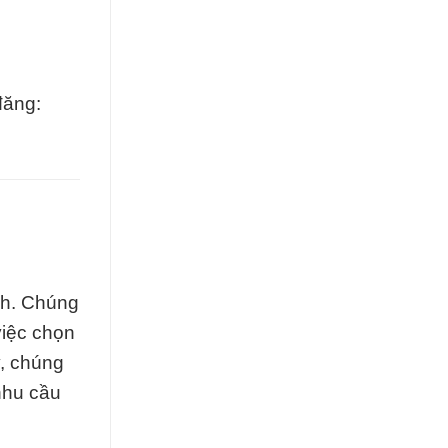
đăng:
nh. Chúng
việc chọn
y, chúng
nhu cầu