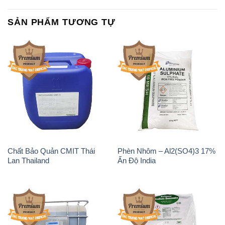
SẢN PHẨM TƯƠNG TỰ
Chất Bảo Quản CMIT Thái
Phèn Nhôm – Al2(SO4)3 17%
Lan Thailand
Ấn Độ India