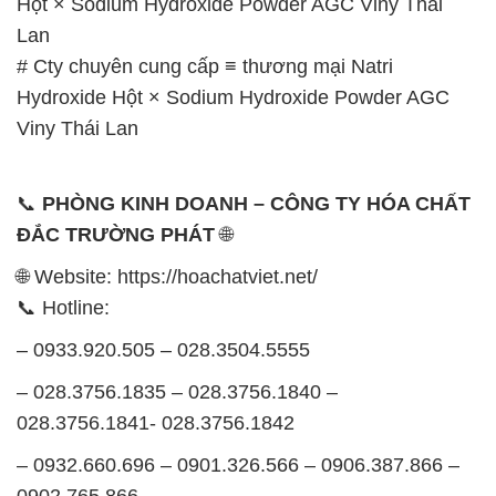
Hột × Sodium Hydroxide Powder AGC Viny Thái
Lan
# Cty chuyên cung cấp ≡ thương mại Natri
Hydroxide Hột × Sodium Hydroxide Powder AGC
Viny Thái Lan
📞
PHÒNG KINH DOANH – CÔNG TY HÓA CHẤT
ĐẮC TRƯỜNG PHÁT
🌐
🌐 Website: https://hoachatviet.net/
📞 Hotline:
– 0933.920.505 – 028.3504.5555
– 028.3756.1835 – 028.3756.1840 –
028.3756.1841- 028.3756.1842
– 0932.660.696 – 0901.326.566 – 0906.387.866 –
0902.765.866