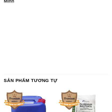
Chất Bảo Quản CMIT Thái
Phèn Nhôm – Al2(SO4)3 17%
Lan Thailand
Ấn Độ India
Chất tạo bọt Las P Tico Tank
Sodium Benzoate – Mốc Bột
IBC Bồn Việt Nam
Kalama Food Grade Mỹ Usa