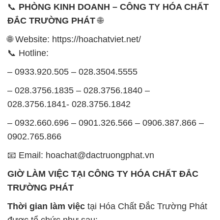
chiều: từ 12h30 đến 17h
Thứ 7: Buổi sáng: từ 8h đến 11h – Buổi chiều: từ
12h30 đến 16h
Chủ nhật: Nghỉ chủ nhật hàng tuần
Chúng tôi rất trân trọng thời gian và cam kết tuân
thủ giờ làm việc để đảm bảo sự hỗ trợ tốt nhất cho
khách hàng và đảm bảo hiệu suất công việc cao
nhất của nhân viên.
BẢN ĐỒ MAP TẠI CÔNG TY HÓA CHẤT ĐẮC
TRƯỜNG PHÁT
ĐỊA CHỈ: 1229C Quốc lộ 1A, Phường Bình Trị
Đông B, Quận Bình Tân, Sài Gòn TP. Hồ Chí
Minh