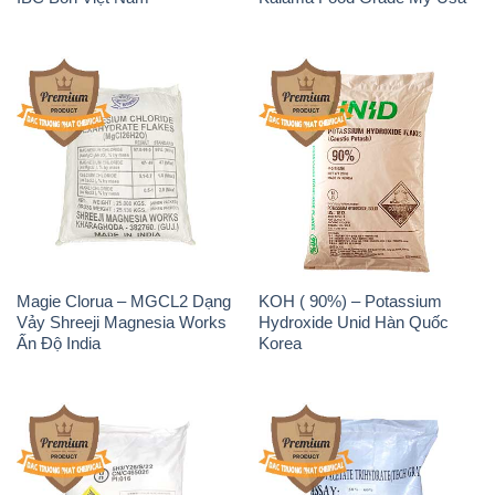
Sodium Percarbonate Dạng
Sodium Acetate – Natri
Bột Trung Quốc China
Acetate Trung Quốc China
Sodium Benzoate – Mốc Bột
Sodium Bicarbonate – Bicar
Chữ Cam Food Grade Trung
NaHCO3 Food Grade 3 Chữ
Quốc China
GGG Bao Jumbo ( Bành )