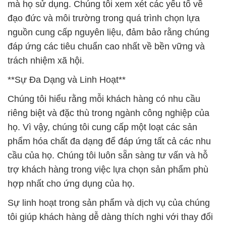
công nghiệp hóa chất và cam kết đáp ứng mọi yêu
cầu của họ.
Chúng tôi là Công ty Hóa chất Đắc Trường Phát,
luôn hướng tới việc cung cấp những sản phẩm hóa
chất chất lượng, an toàn và bền vững cho khách
hàng của mình. Sự đa dạng và linh hoạt trong sản
phẩm và dịch vụ của chúng tôi là điểm mạnh giúp
chúng tôi đáp ứng mọi nhu cầu của khách hàng.
Chúng tôi tự tin rằng chúng tôi có thể đồng hành
cùng bạn trong việc đạt được sự thành công và
phát triển trong ngành công nghiệp của bạn.
# Cty chuyên phân phối ♯ kinh doanh hóa chất
Glutaric Dialdehyde Diệt Khuẩn – Glutaraldehyde
50% Đức Germany
# Công ty chuyên cung cấp » thương mại hóa chất