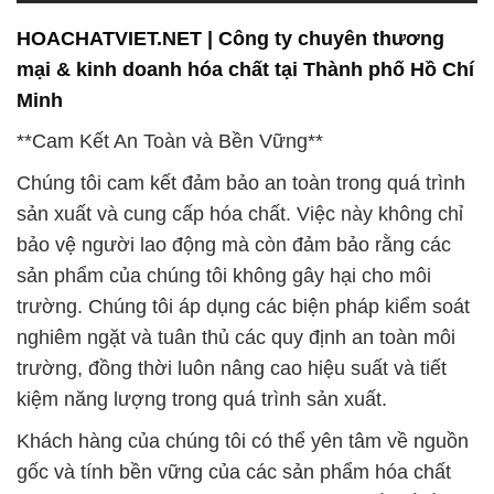
nguồn cung cấp nguyên liệu, đảm bảo rằng chúng
đáp ứng các tiêu chuẩn cao nhất về bền vững và
trách nhiệm xã hội.
**Sự Đa Dạng và Linh Hoạt**
Chúng tôi hiểu rằng mỗi khách hàng có nhu cầu
riêng biệt và đặc thù trong ngành công nghiệp của
họ. Vì vậy, chúng tôi cung cấp một loạt các sản
phẩm hóa chất đa dạng để đáp ứng tất cả các nhu
cầu của họ. Chúng tôi luôn sẵn sàng tư vấn và hỗ
trợ khách hàng trong việc lựa chọn sản phẩm phù
hợp nhất cho ứng dụng của họ.
Sự linh hoạt trong sản phẩm và dịch vụ của chúng
tôi giúp khách hàng dễ dàng thích nghi với thay đổi
và tối ưu hóa quy trình sản xuất của họ. Chúng tôi
tự hào là đối tác tin cậy của các công ty trong ngành