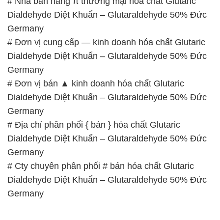
🌐 Website: https://hoachatviet.net/
📞 Hotline:
– 0933.920.505 – 028.3504.5555
– 028.3756.1835 – 028.3756.1840 –
028.3756.1841- 028.3756.1842
– 0932.660.696 – 0901.326.566 – 0906.387.866 –
0902.765.866
📧 Email: hoachat@dactruongphat.vn
GIỜ LÀM VIỆC TẠI CÔNG TY HÓA CHẤT ĐẮC
TRƯỜNG PHÁT
Thời gian làm việc
tại Hóa Chất Đắc Trường Phát
được tổ chức như sau:
Thứ 2 đến thứ 6: Buổi sáng: từ 8h đến 11h – Buổi