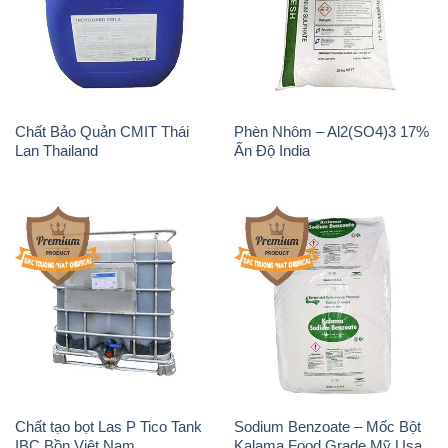
Magie Clorua – MGCL2 Dạng
KOH ( 90%) – Potassium
Vảy Shreeji Magnesia Works
Hydroxide Unid Hàn Quốc
Ấn Độ India
Korea