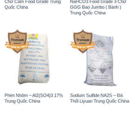
THÔNG TIN
Giới thiệu
Sản phẩm
Chính sách và quy định chung
Tin tức
Liên hệ
📞
PHÒNG KINH DOANH - CÔNG TY HÓA CHẤT
ĐẮC TRƯỜNG PHÁT
🌐
🌐 Website: https://hoachatviet.net/