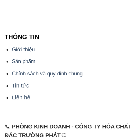
📞 Hotline: - 0933.920.505 - 028.3504.5555
- 028.3756.1835 - 028.3756.1840 - 028.3756.1841-
028.3756.1842
- 0932.660.696 - 0901.326.566 - 0906.387.866 -
0902.765.866
📧 Email: hoachat@dactruongphat.vn
ĐỊA CHỈ
1229C Quốc lộ 1A, Phường Bình Trị Đông B,
Quận Bình Tân, TP. Hồ Chí Minh
CÔNG TY XNK TM SX HÓA CHẤT ĐẮC TRƯỜNG
PHÁT