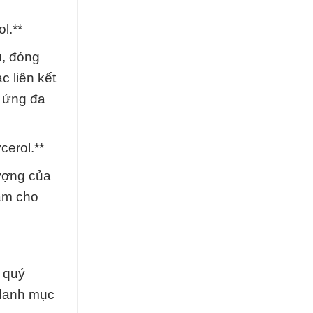
l.**
u, đóng
c liên kết
p ứng đa
erol.**
ượng của
tâm cho
g quý
 danh mục