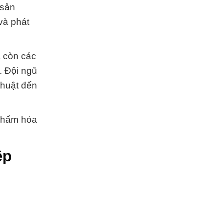
 sản
và phát
à còn các
. Đội ngũ
thuật đến
 phẩm hóa
ệp