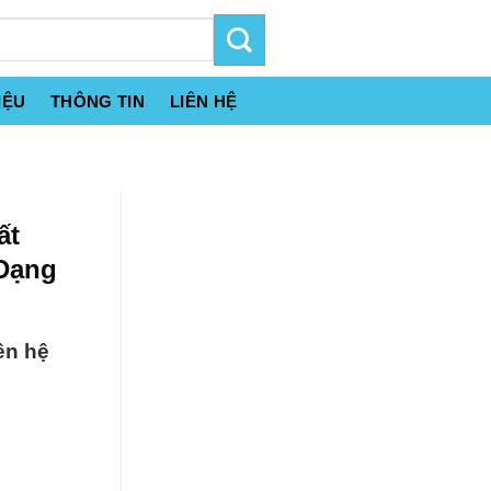
IỆU
THÔNG TIN
LIÊN HỆ
ất
 Dạng
ên hệ