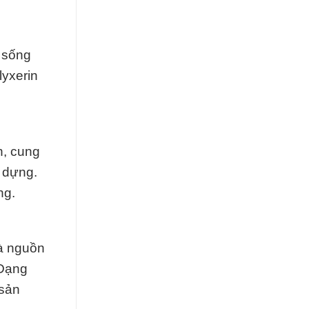
 sống
lyxerin
h, cung
 dựng.
ng.
là nguồn
 Dạng
 sản