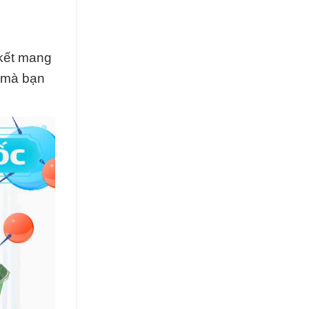
 kết mang
n mà bạn