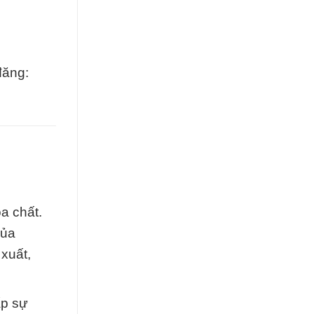
đăng:
a chất.
của
xuất,
ấp sự