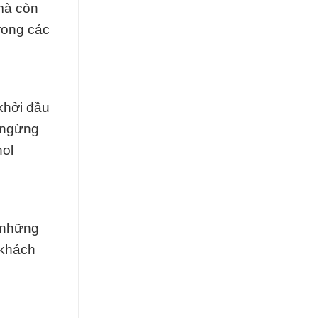
mà còn
rong các
khởi đầu
g ngừng
hol
, những
 khách