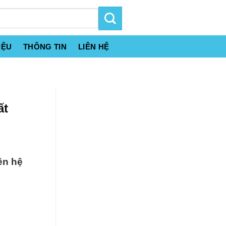
IỆU
THÔNG TIN
LIÊN HỆ
ất
ên hệ