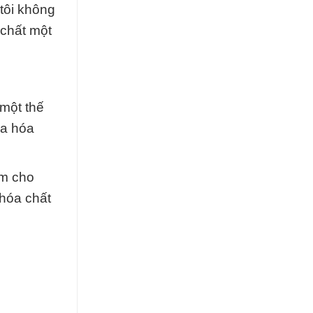
tôi không
 chất một
một thế
ủa hóa
âm cho
hóa chất