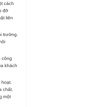
ột cách
p đỡ
ật liên
i trường.
môi
h công
của khách
 hoạt.
a chất.
g một