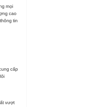
ong mọi
ượng cao
thông tin
 cung cấp
Môi
ất vượt