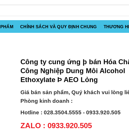
 PHẨM
CHÍNH SÁCH VÀ QUY ĐỊNH CHUNG
THƯƠNG H
Công ty cung ứng þ bán Hóa Ch
Công Nghiệp Dung Môi Alcohol
Ethoxylate Þ AEO Lỏng
Giá bán sản phẩm, Quý khách vui lòng li
Phòng kinh doanh :
Hotline : 028.3504.5555 - 0933.920.505
ZALO : 0933.920.505