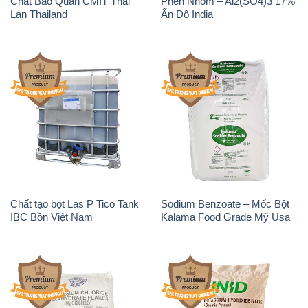
Chất Bảo Quản CMIT Thái
Phèn Nhôm – Al2(SO4)3 17%
Lan Thailand
Ấn Độ India
Chất tạo bọt Las P Tico Tank
Sodium Benzoate – Mốc Bột
IBC Bồn Việt Nam
Kalama Food Grade Mỹ Usa